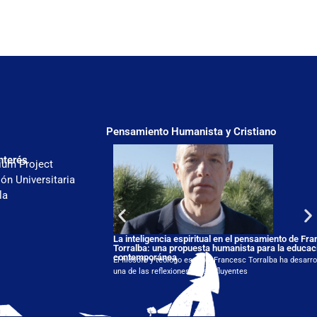
Pensamiento Humanista y Cristiano
nterés
ium Project
ón Universitaria
la
La inteligencia espiritual en el pensamiento de Fr
Torralba: una propuesta humanista para la educac
contemporánea
El filósofo y teólogo español Francesc Torralba ha desarro
una de las reflexiones más influyentes