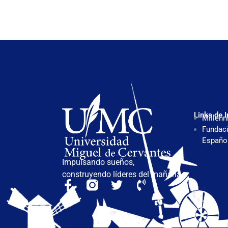
Links de I
Millenn
Fundaci
Españo
Impulsando sueños,
construyendo líderes del mañana.