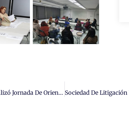
Universidad Miguel De Cervantes Realizó Jornada De Orientación Estudiantil En Colegio Miguel De Cervantes De La Cisterna