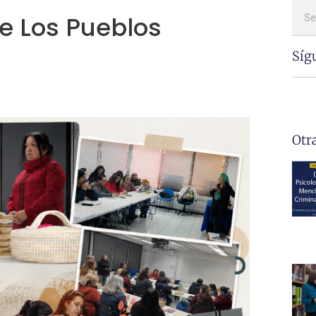
e Los Pueblos
Síg
Otr