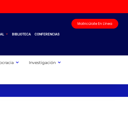
Matricúlate En Línea
UAL
BIBLIOTECA
CONFERENCIAS
cracia
Investigación