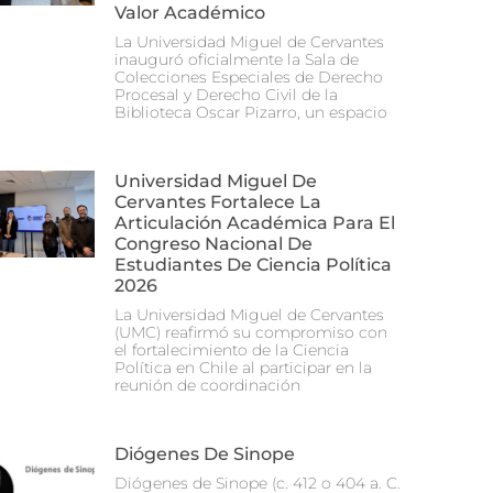
Valor Académico
La Universidad Miguel de Cervantes
inauguró oficialmente la Sala de
Colecciones Especiales de Derecho
Procesal y Derecho Civil de la
Biblioteca Oscar Pizarro, un espacio
Universidad Miguel De
Cervantes Fortalece La
Articulación Académica Para El
Congreso Nacional De
Estudiantes De Ciencia Política
2026
La Universidad Miguel de Cervantes
(UMC) reafirmó su compromiso con
el fortalecimiento de la Ciencia
Política en Chile al participar en la
reunión de coordinación
Diógenes De Sinope
Diógenes de Sinope (c. 412 o 404 a. C.