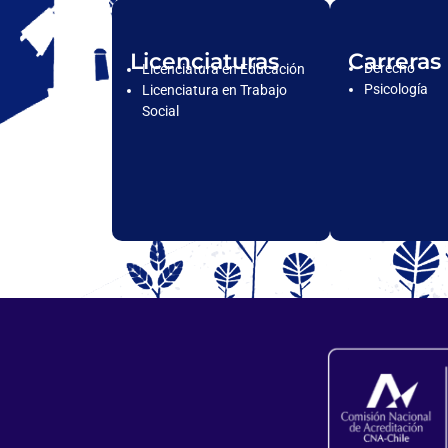
Licenciaturas
Carreras
Derecho
Licenciatura en Educación
Psicología
Licenciatura en Trabajo
Social