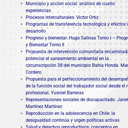
Municipio y acción social: análisis de cuatro
experiencias
Procesos interculturales. Victor Ortiz
Programas de transferencia tecnológica y efectos 
desarrollo
Progreso y bienestar. Hugo Salinas Tomo I
–
Progr
y Bienestar Tomo II
Propuesta de intervención comunitaria encaminad
potenciar el saneamiento ambiental en la
circunscripción 38 del municipio Bahia Honda. Ma
Cordero
Propuesta para el perfeccionamiento del desempe
de la función social del trabajador social desde el r
profesional. Yusniel Barreras
Representaciones sociales de discapacitado
. Jane
Martínez Martínez
Reproducción en la adolescencia en Chile: la
desigualdad continúa y urgen políticas activas
Salud y derechos reproductivos: conceptos en