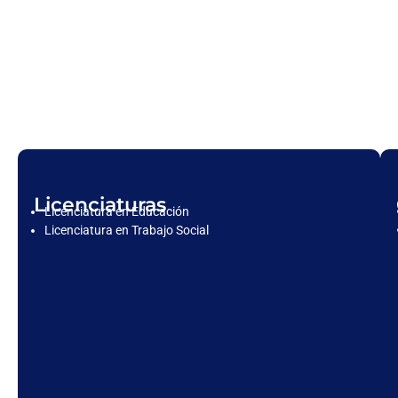
Licenciaturas
Licenciatura en Educación
Licenciatura en Trabajo Social