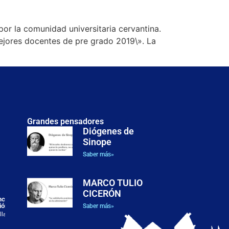
r la comunidad universitaria cervantina.
mejores docentes de pre grado 2019\». La
Grandes pensadores
Diógenes de
Sinope
Justicia, dignidad y posibilidades humanas: el enfoque de
las capacidades en la filosofía política de Martha C.
Saber más»
Nussbaum
El presente artículo examina el enfoque de las capacidades
formulado por Martha C. Nussbaum como
MARCO TULIO
CICERÓN
ancesc
ión
Saber más»
llado