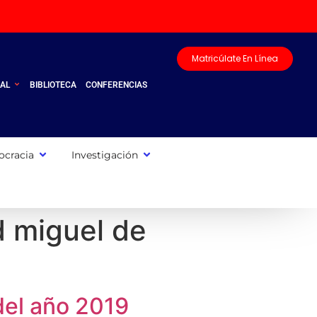
Matricúlate En Línea
UAL
BIBLIOTECA
CONFERENCIAS
cracia
Investigación
d miguel de
del año 2019