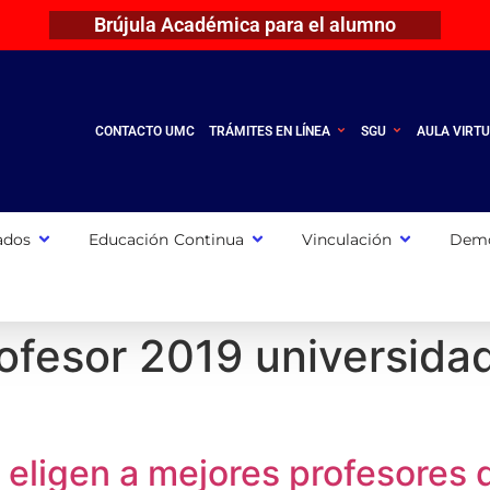
Brújula Académica para el alumno
CONTACTO UMC
TRÁMITES EN LÍNEA
SGU
AULA VIRT
ados
Educación Continua
Vinculación
Demo
ofesor 2019 universida
 eligen a mejores profesores 