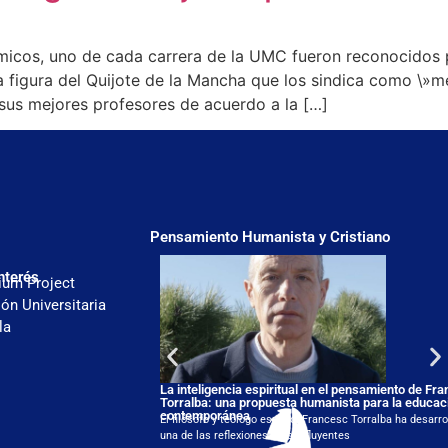
cos, uno de cada carrera de la UMC fueron reconocidos po
la figura del Quijote de la Mancha que los sindica como \»
sus mejores profesores de acuerdo a la […]
Pensamiento Humanista y Cristiano
nterés
ium Project
ón Universitaria
la
La inteligencia espiritual en el pensamiento de Fr
Torralba: una propuesta humanista para la educac
contemporánea
El filósofo y teólogo español Francesc Torralba ha desarro
una de las reflexiones más influyentes