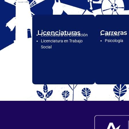
Licenciaturas
Carreras
Derecho
Licenciatura en Educación
Psicología
Licenciatura en Trabajo
Social