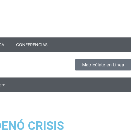
CA
CONFERENCIAS
Matricúlate en Línea
ero
ENÓ CRISIS