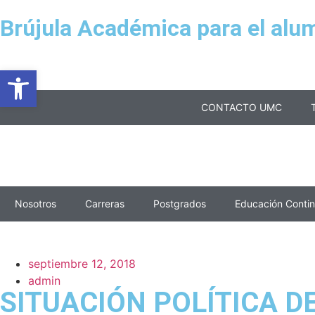
Brújula Académica para el alu
Abrir barra de herramientas
CONTACTO UMC
Nosotros
Carreras
Postgrados
Educación Conti
septiembre 12, 2018
admin
SITUACIÓN POLÍTICA D