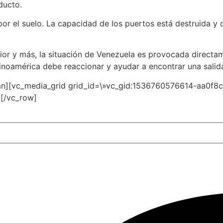
ducto.
 por el suelo. La capacidad de los puertos está destruida y
ior y más, la situación de Venezuela es provocada directame
atinoamérica debe reaccionar y ayudar a encontrar una salida
mn][vc_media_grid grid_id=\»vc_gid:1536760576614-aa0f8
[/vc_row]