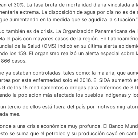
n el 30%. La tasa bruta de mortalidad diaria vinculada a la
mentaria extrema. La disposición de agua por día no es de 
sigue aumentando en la medida que se agudiza la situación.”
ud también es de crisis. La Organización Panamericana de l
la el país con mayores casos de la región. En Latinoaméric
undial de la Salud (OMS) indicó en su última alerta epidem
do los 159. El organismo realizó un alerta especial sobre 
 866 casos.
e ya estaban controladas, tales como: la malaria, que aum
rtes por esta enfermedad solo el 2016. El SIDA aumentó en
 9 de los 15 medicamentos o drogas para enfermos de SID
endo la población más afectada los pueblos indígenas y los
 tercio de ellos está fuera del país por motivos migratori
cada mes.
ponde a una crisis económica muy profunda. El Banco Mundi
esto se suma que el petroleo y su producción cayó en cant