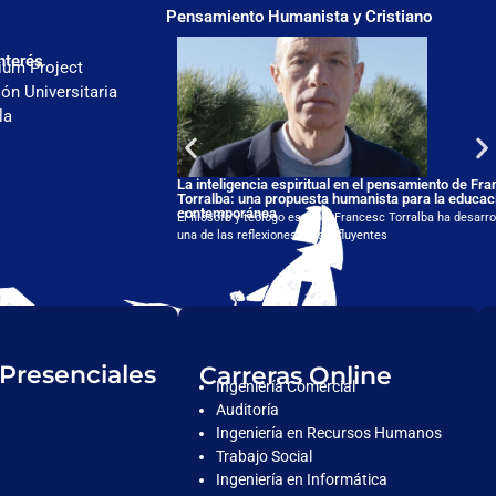
Pensamiento Humanista y Cristiano
nterés
ium Project
ón Universitaria
la
La inteligencia espiritual en el pensamiento de Fr
Torralba: una propuesta humanista para la educac
contemporánea
El filósofo y teólogo español Francesc Torralba ha desarro
una de las reflexiones más influyentes
 Presenciales
Carreras Online
Ingeniería Comercial
Auditoría
Ingeniería en Recursos Humanos
Trabajo Social
Ingeniería en Informática