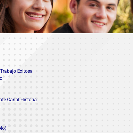
 Trabajo Exitosa
co
ote Canal Historia
a
plo)