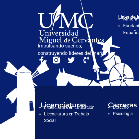
Links de I
Millenn
Fundaci
Españo
Impulsando sueños,
construyendo líderes del mañana.
Licenciaturas
Carreras
Derecho
Licenciatura en Educación
Psicología
Licenciatura en Trabajo
Social