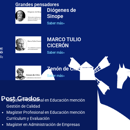
Grandes pensadores
Diógenes de
Sinope
Justicia, dignidad y posibilidades humanas: el enfoque de
las capacidades en la filosofía política de Martha C.
Saber más»
Nussbaum
El presente artículo examina el enfoque de las capacidades
formulado por Martha C. Nussbaum como
MARCO TULIO
CICERÓN
ancesc
ión
Saber más»
llado
Zenón de Citio
Saber más»
Post Grados
Magíster Profesional en Educación mención
Gestión de Calidad
Magíster Profesional en Educación mención
Currículum y Evaluación
Magíster en Administración de Empresas