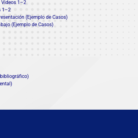
) Videos
1
–
2
s
1
–
2
resentación (Ejemplo de Casos)
abajo (Ejemplo de Casos)
ibliográfico)
ental)