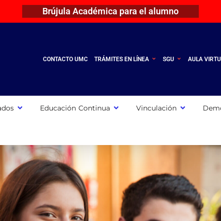
Brújula Académica para el alumno
CONTACTO UMC
TRÁMITES EN LÍNEA
SGU
AULA VIRT
ados
Educación Continua
Vinculación
Demo