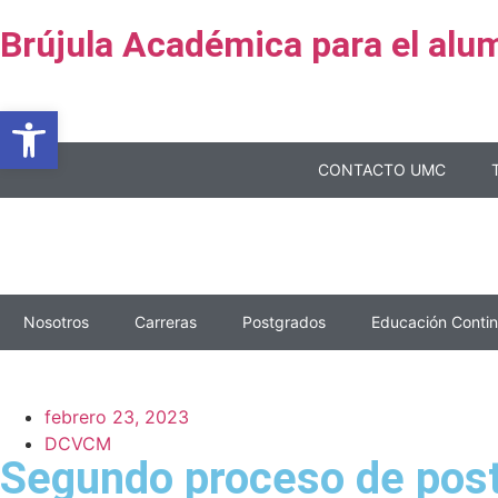
Brújula Académica para el alu
Abrir barra de herramientas
CONTACTO UMC
Nosotros
Carreras
Postgrados
Educación Conti
febrero 23, 2023
DCVCM
Segundo proceso de post