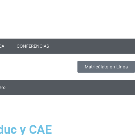
CA
CONFERENCIAS
Matricúlate en Línea
ero
duc y CAE