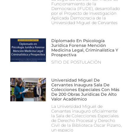
Funcionamiento de la
Democracia (IFUDE), desarrollado
por el Proyecto de Investigación
Aplicada Democracia de la
Universidad Miguel de Cervantes
Diplomado En Psicología
Jurídica Forense Mención
Medicina Legal, Criminalística Y
Prospectiva
SITIO DE POSTULACIÓN
Universidad Miguel De
Cervantes Inaugura Sala De
Colecciones Especiales Con Más
De 200 Obras Jurídicas De Alto
Valor Académico
La Universidad Miguel de
Cervantes inauguró oficialmente
la Sala de Colecciones Especiales
de Derecho Procesal y Derecho
Civil de la Biblioteca Oscar Pizarro,
un espacio