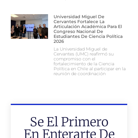
Universidad Miguel De
Cervantes Fortalece La
Articulación Académica Para El
Congreso Nacional De
Estudiantes De Ciencia Política
2026
La Universidad Miguel de
Cervantes (UMC) reafirmó su
compromiso con el
fortalecimiento de la Ciencia
Política en Chile al participar en la
reunión de coordinación
Se El Primero
En Enterarte De