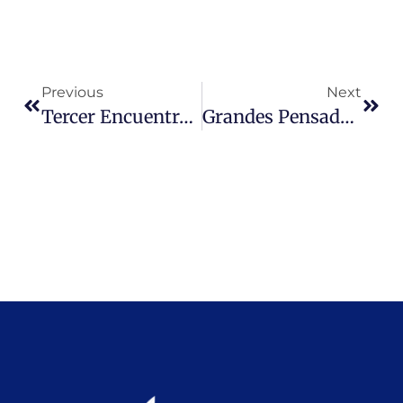
Previous
Next
Tercer Encuentro Por La Vida De Las Mujeres
Grandes Pensadores De La Historia De La Humanidad. Empédocles