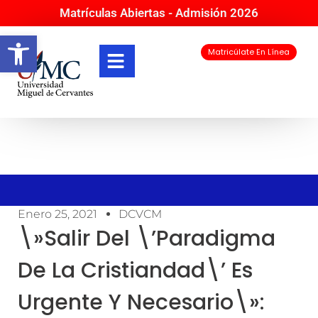
Matrículas Abiertas - Admisión 2026
Abrir barra de herramientas
Matricúlate En Línea
Enero 25, 2021
DCVCM
\»Salir Del \’paradigma
De La Cristiandad\’ Es
Urgente Y Necesario\»: