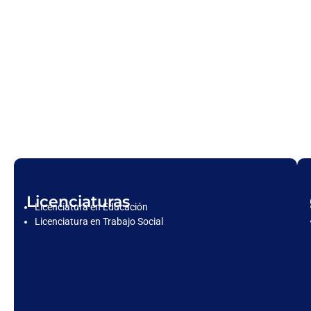
Licenciaturas
Licenciatura en Educación
Licenciatura en Trabajo Social