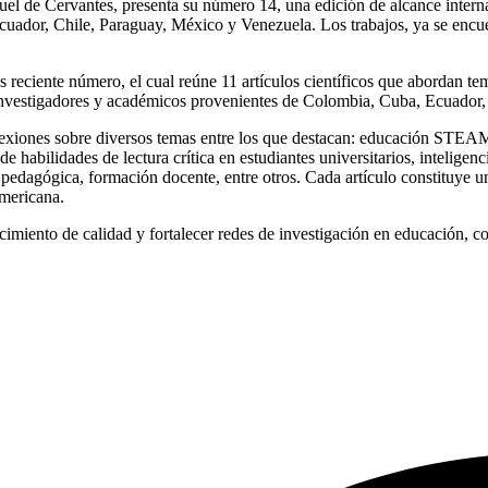
uel de Cervantes, presenta su número 14, una edición de alcance interna
uador, Chile, Paraguay, México y Venezuela. Los trabajos, ya se encue
reciente número, el cual reúne 11 artículos científicos que abordan tem
e investigadores y académicos provenientes de Colombia, Cuba, Ecuador
exiones sobre diversos temas entre los que destacan: educación STEAM 
de habilidades de lectura crítica en estudiantes universitarios, intelige
ón pedagógica, formación docente, entre otros. Cada artículo constituye 
mericana.
imiento de calidad y fortalecer redes de investigación en educación, c