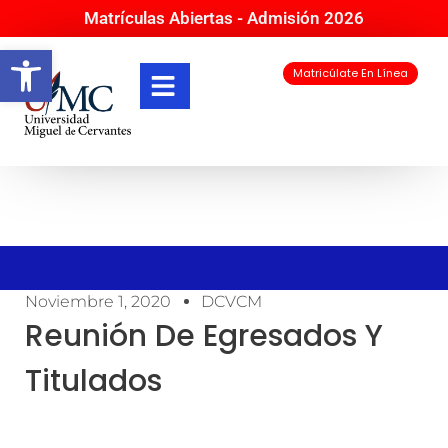
Matrículas Abiertas - Admisión 2026
Abrir barra de herramientas
Matricúlate En Línea
Noviembre 1, 2020
DCVCM
Reunión De Egresados Y
Titulados