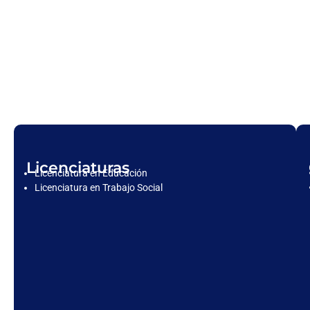
Licenciaturas
Licenciatura en Educación
Licenciatura en Trabajo Social