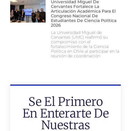
Universidad Miguel De
Cervantes Fortalece La
Articulación Académica Para El
Congreso Nacional De
Estudiantes De Ciencia Política
2026
La Universidad Miguel de
Cervantes (UMC) reafirmó su
compromiso con el
fortalecimiento de la Ciencia
Política en Chile al participar en la
reunión de coordinación
Se El Primero
En Enterarte De
Nuestras