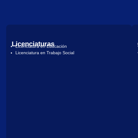
Licenciaturas
Licenciatura en Educación
Licenciatura en Trabajo Social