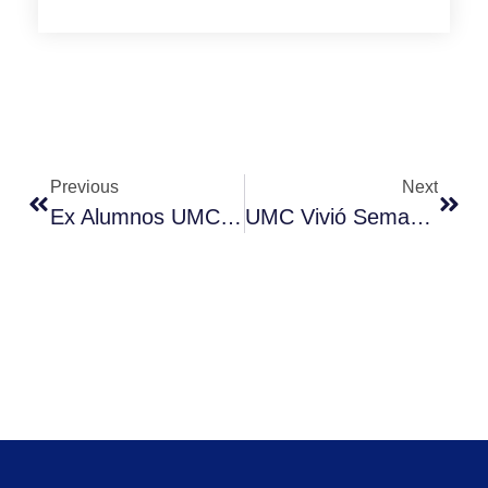
Previous
Next
Ex Alumnos UMC Transforman El Folclor En Experiencias Culturales Sostenibles
UMC Vivió Semana Del Bienestar Y Calidad De Vida 2025