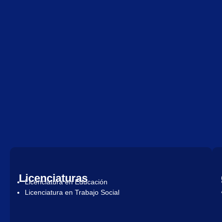
Licenciaturas
Licenciatura en Educación
Licenciatura en Trabajo Social