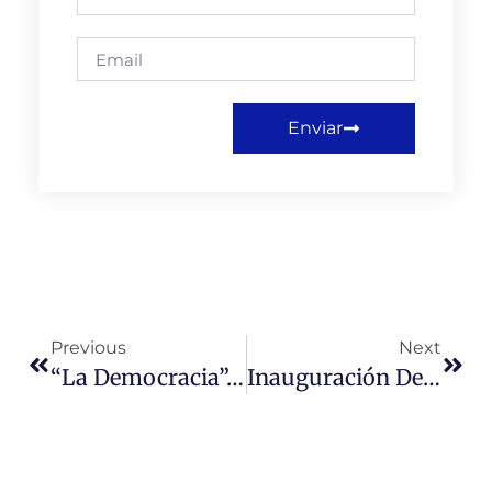
Enviar
Previous
Next
“La Democracia”, Legado Permanente De Oswaldo Payá Sardiñas En Encuentro 2024 De La Universidad Miguel De Cervantes
Inauguración Del «Espacio De Calma» En La Universidad Miguel De Cervantes: Apoyo Integral Para Estudiantes Neurodivergentes