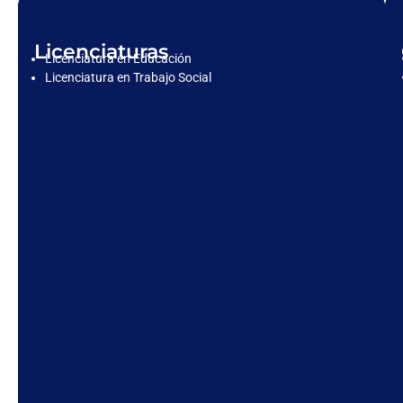
Licenciaturas
Licenciatura en Educación
Licenciatura en Trabajo Social