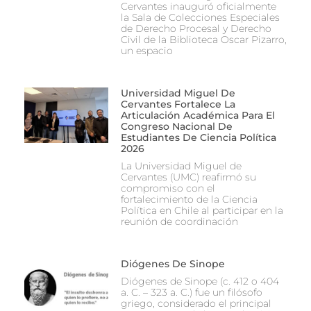
Cervantes inauguró oficialmente
la Sala de Colecciones Especiales
de Derecho Procesal y Derecho
Civil de la Biblioteca Oscar Pizarro,
un espacio
Universidad Miguel De
Cervantes Fortalece La
Articulación Académica Para El
Congreso Nacional De
Estudiantes De Ciencia Política
2026
La Universidad Miguel de
Cervantes (UMC) reafirmó su
compromiso con el
fortalecimiento de la Ciencia
Política en Chile al participar en la
reunión de coordinación
Diógenes De Sinope
Diógenes de Sinope (c. 412 o 404
a. C. – 323 a. C.) fue un filósofo
griego, considerado el principal