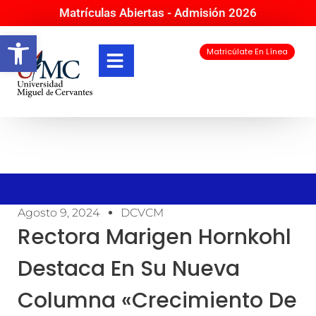
Matrículas Abiertas - Admisión 2026
Abrir barra de herramientas
Matricúlate En Línea
Agosto 9, 2024
DCVCM
Rectora Marigen Hornkohl
Destaca En Su Nueva
Columna «Crecimiento De