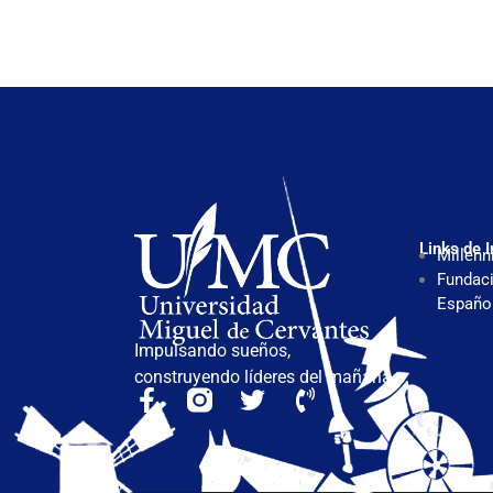
Links de I
Millenn
Fundaci
Españo
Impulsando sueños,
construyendo líderes del mañana.