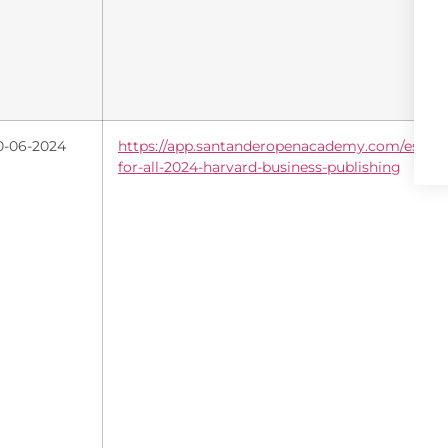
0-06-2024
https://app.santanderopenacademy.com/es/pro
for-all-2024-harvard-business-publishing