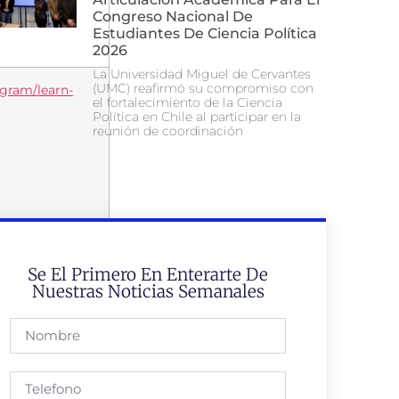
Congreso Nacional De
Estudiantes De Ciencia Política
2026
La Universidad Miguel de Cervantes
(UMC) reafirmó su compromiso con
gram/learn-
el fortalecimiento de la Ciencia
Política en Chile al participar en la
reunión de coordinación
Se El Primero En Enterarte De
Nuestras Noticias Semanales