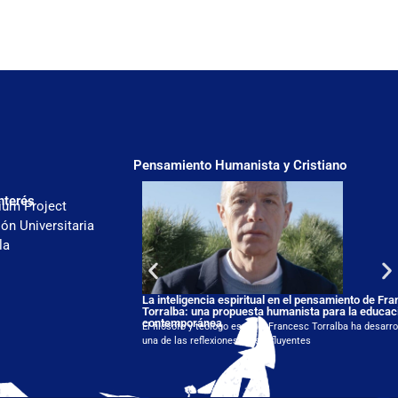
Pensamiento Humanista y Cristiano
nterés
ium Project
ón Universitaria
la
La inteligencia espiritual en el pensamiento de Fr
Torralba: una propuesta humanista para la educac
contemporánea
El filósofo y teólogo español Francesc Torralba ha desarro
una de las reflexiones más influyentes