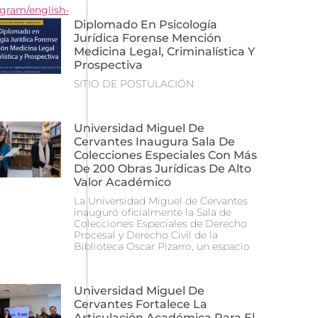
gram/english-
Diplomado En Psicología
Jurídica Forense Mención
Medicina Legal, Criminalística Y
Prospectiva
SITIO DE POSTULACIÓN
Universidad Miguel De
Cervantes Inaugura Sala De
Colecciones Especiales Con Más
De 200 Obras Jurídicas De Alto
Valor Académico
La Universidad Miguel de Cervantes
inauguró oficialmente la Sala de
Colecciones Especiales de Derecho
Procesal y Derecho Civil de la
Biblioteca Oscar Pizarro, un espacio
Universidad Miguel De
Cervantes Fortalece La
Articulación Académica Para El