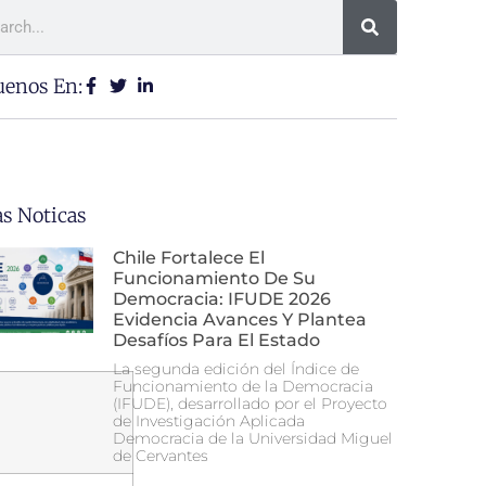
uenos En:
as Noticas
Chile Fortalece El
Funcionamiento De Su
Democracia: IFUDE 2026
Evidencia Avances Y Plantea
Desafíos Para El Estado
La segunda edición del Índice de
Funcionamiento de la Democracia
(IFUDE), desarrollado por el Proyecto
de Investigación Aplicada
Democracia de la Universidad Miguel
de Cervantes