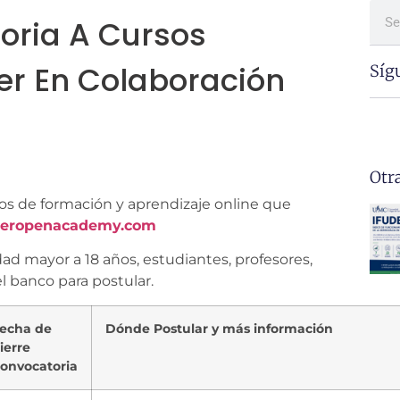
oria A Cursos
er En Colaboración
Síg
Otr
os de formación y aprendizaje online que
deropenacademy.com
ad mayor a 18 años, estudiantes, profesores,
l banco para postular.
echa de
Dónde Postular y más información
ierre
onvocatoria