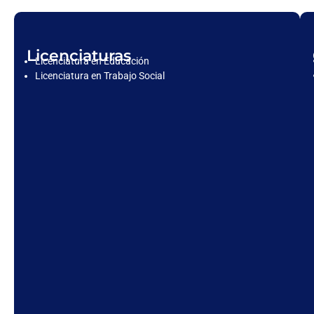
Licenciaturas
Licenciatura en Educación
Licenciatura en Trabajo Social