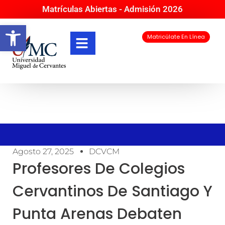
Matrículas Abiertas - Admisión 2026
Abrir barra de herramientas
Matricúlate En Línea
Agosto 27, 2025
DCVCM
Profesores De Colegios
Cervantinos De Santiago Y
Punta Arenas Debaten