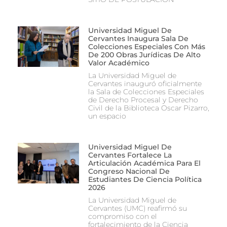
Universidad Miguel De
Cervantes Inaugura Sala De
Colecciones Especiales Con Más
De 200 Obras Jurídicas De Alto
Valor Académico
La Universidad Miguel de
Cervantes inauguró oficialmente
la Sala de Colecciones Especiales
de Derecho Procesal y Derecho
Civil de la Biblioteca Oscar Pizarro,
un espacio
Universidad Miguel De
Cervantes Fortalece La
Articulación Académica Para El
Congreso Nacional De
Estudiantes De Ciencia Política
2026
La Universidad Miguel de
Cervantes (UMC) reafirmó su
compromiso con el
fortalecimiento de la Ciencia