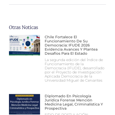
Otras Noticas
Chile Fortalece El
Funcionamiento De Su
Democracia: IFUDE 2026
Evidencia Avances Y Plantea
Desafíos Para El Estado
La segunda edición del Índice de
Funcionamiento de la
Democracia (IFUDE), desarrollado
por el Proyecto de Investigación
Aplicada Democracia de la
Universidad Miguel de Cervantes
Diplomado En Psicología
Jurídica Forense Mención
Medicina Legal, Criminalística Y
Prospectiva
SITIO DE POSTULACIÓN