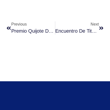
Previous
Next
Premio Quijote De La Mancha 2023. Reconocimiento A La Trayectoria De Ernesto Corona Bozzo En Servicio A La Sociedad Y La Libertad De Expresión.
Encuentro De Titulados 2023 En La Universidad Miguel De Cervantes: Fortaleciendo Lazos Y Empoderando A Profesionales.