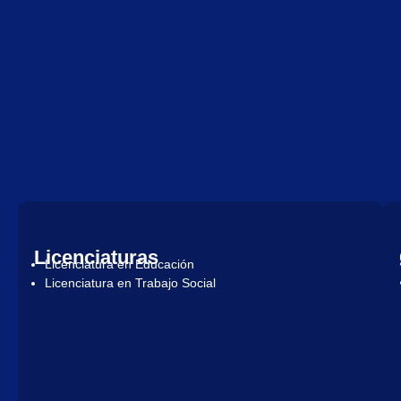
Licenciaturas
Licenciatura en Educación
Licenciatura en Trabajo Social