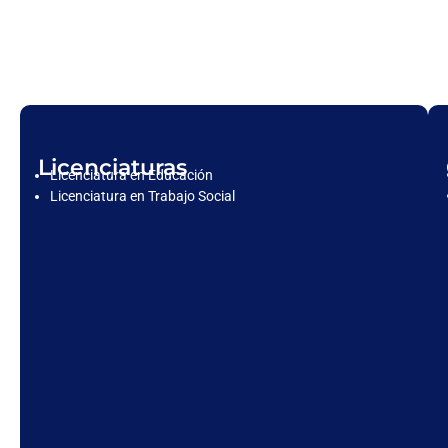
Licenciaturas
Licenciatura en Educación
Licenciatura en Trabajo Social