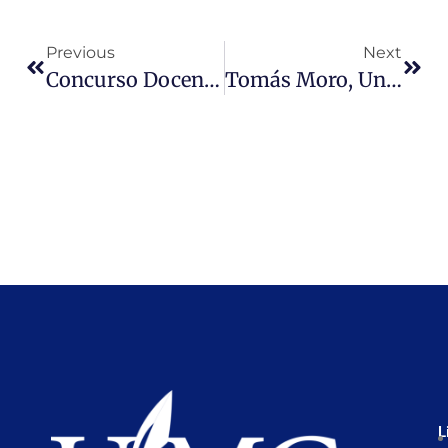
Previous
Next
Concurso Docente Otoño 2019
Tomás Moro, Un Abogado Ejemplar. José Gómez Cerda
L