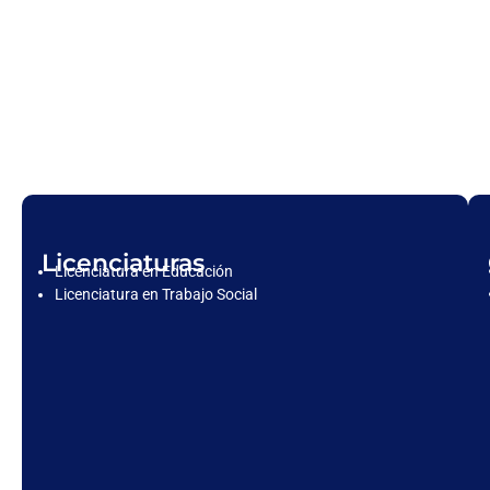
Licenciaturas
Licenciatura en Educación
Licenciatura en Trabajo Social