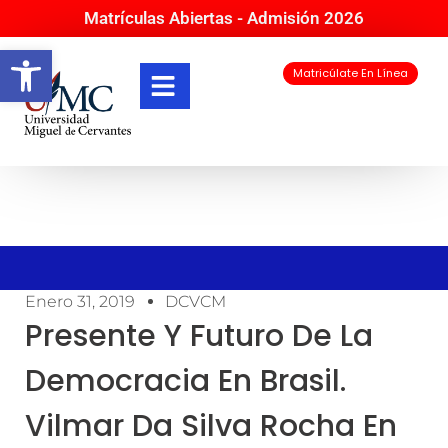
Matrículas Abiertas - Admisión 2026
Abrir barra de herramientas
Matricúlate En Línea
Enero 31, 2019
DCVCM
Presente Y Futuro De La
Democracia En Brasil.
Vilmar Da Silva Rocha En