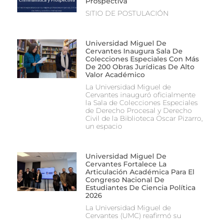
Prospectiva
SITIO DE POSTULACIÓN
Universidad Miguel De
Cervantes Inaugura Sala De
Colecciones Especiales Con Más
De 200 Obras Jurídicas De Alto
Valor Académico
La Universidad Miguel de
Cervantes inauguró oficialmente
la Sala de Colecciones Especiales
de Derecho Procesal y Derecho
Civil de la Biblioteca Oscar Pizarro,
un espacio
Universidad Miguel De
Cervantes Fortalece La
Articulación Académica Para El
Congreso Nacional De
Estudiantes De Ciencia Política
2026
La Universidad Miguel de
Cervantes (UMC) reafirmó su