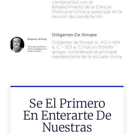
compromiso con el
fortalecimiento de la Ciencia
Política en Chile al participar en la
reunión de coordinación
Diógenes De Sinope
Diógenes de Sinope (c. 412 o 404
a. C. – 323 a. C.) fue un filósofo
griego, considerado el principal
representante de la escuela cínica,
Se El Primero
En Enterarte De
Nuestras