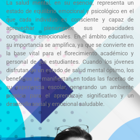
La salud mental, en su esencia, representa un
estado de equilibrio emocional y psicológico en el
que cada individuo es consciente y capaz de
aprovechar plenamente sus capacidades
cognitivas y emocionales. En el ámbito educativo,
su importancia se amplifica, ya que se convierte en
la base vital para el florecimiento académico y
personal de los estudiantes. Cuando los jóvenes
disfrutan de un estado de salud mental óptimo, los
beneficios se manifiestan en todas las facetas de
su experiencia escolar, generando un ambiente
propicio para el aprendizaje significativo y un
desarrollo social y emocional saludable.