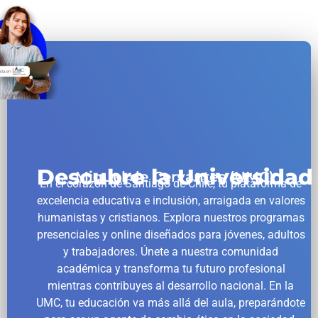
Descubre la Universidad
Miguel de Cervantes (UMC)
En el corazón de Santiago de Chile, tu plataforma de
excelencia educativa e inclusión, arraigada en valores
humanistas y cristianos. Explora nuestros programas
presenciales y online diseñados para jóvenes, adultos
y trabajadores. Únete a nuestra comunidad
académica y transforma tu futuro profesional
mientras contribuyes al desarrollo nacional. En la
UMC, tu educación va más allá del aula, preparándote