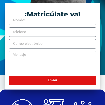
¡Matricúlate ya!
Enviar