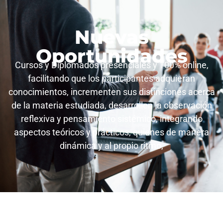
Nuevas
Oportunidades
Cursos y Diplomados presenciales y 100% online,
facilitando que los participantes adquieran
conocimientos, incrementen sus distinciones acerca
de la materia estudiada, desarrollen la observación
reflexiva y pensamiento sistémico, integrando
aspectos teóricos y prácticos, quienes de manera
dinámica y al propio ritmo,