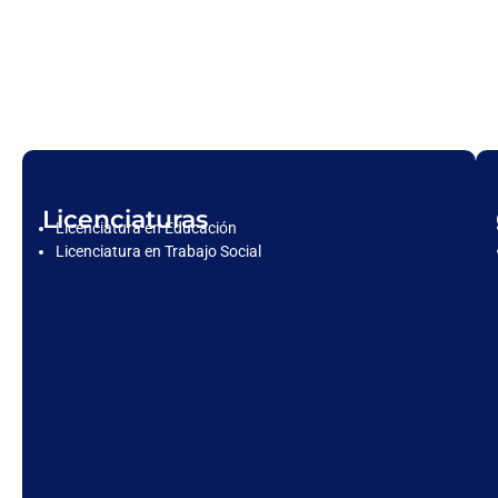
Licenciaturas
Licenciatura en Educación
Licenciatura en Trabajo Social