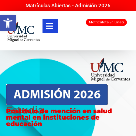
Matrículas Abiertas - Admisión 2026
Abrir barra de herramientas
Matricúlate En Línea
Estudia
Postítulo de mención en salud
mental en instituciones de
educación