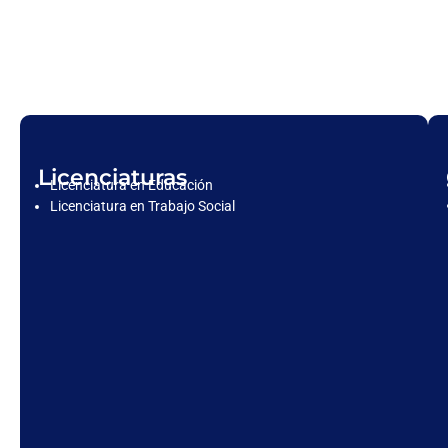
Licenciaturas
Licenciatura en Educación
Licenciatura en Trabajo Social