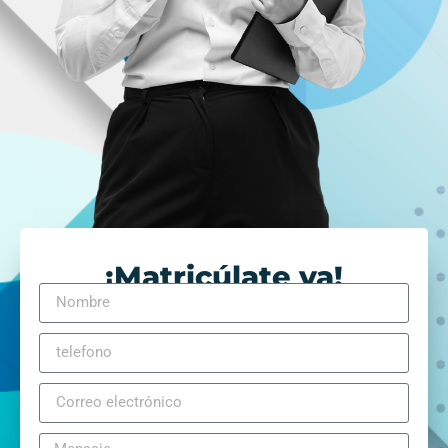
¡Matricúlate ya!