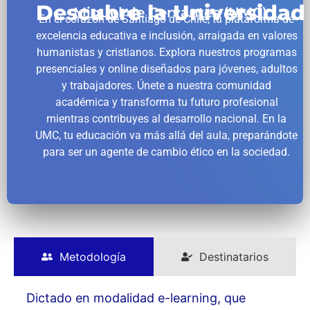
Descubre la Universidad
Miguel de Cervantes (UMC)
En el corazón de Santiago de Chile, tu plataforma de
excelencia educativa e inclusión, arraigada en valores
humanistas y cristianos. Explora nuestros programas
presenciales y online diseñados para jóvenes, adultos
y trabajadores. Únete a nuestra comunidad
académica y transforma tu futuro profesional
mientras contribuyes al desarrollo nacional. En la
UMC, tu educación va más allá del aula, preparándote
para ser un agente de cambio ético en la sociedad.
Metodología
Destinatarios
Dictado en modalidad e-learning, que