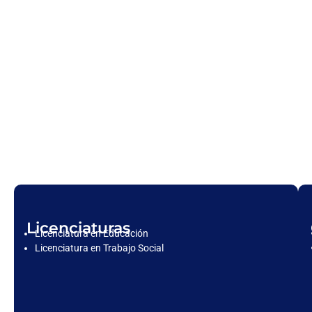
Licenciaturas
Licenciatura en Educación
Licenciatura en Trabajo Social