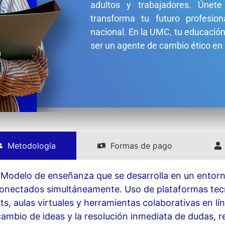
adultos y trabajadores. Úne
transforma tu futuro profesion
nacional. En la UMC, tu educación
ser un agente de cambio ético en 
Metodología
Formas de pago
 Modelo de enseñanza que se desarrolla en un entorno
conectados simultáneamente. Uso de plataformas tecn
s, aulas virtuales y herramientas colaborativas en lín
cambio de ideas y la resolución inmediata de dudas, r