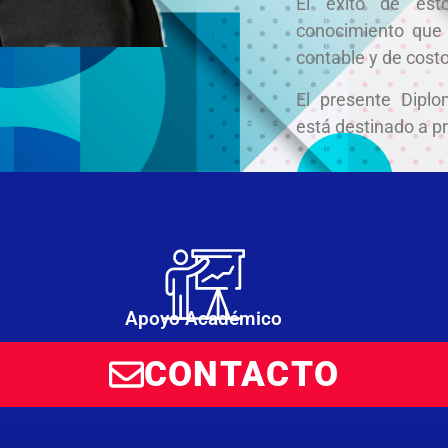
El éxito de est
conocimiento que 
contable y de costo
El presente Diplo
está destinado a p
Apoyo Académico
CONTACTO