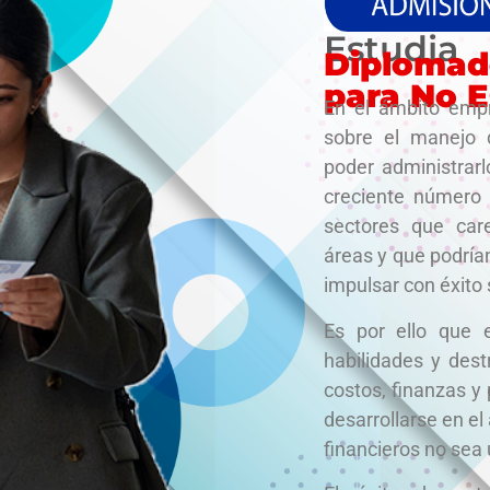
Estudia
Diplomad
para No E
En el ámbito empr
sobre el manejo 
poder administrar
creciente número
sectores que car
áreas y que podría
impulsar con éxito
Es por ello que 
habilidades y dest
costos, finanzas y
desarrollarse en el
financieros no sea