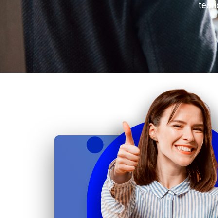
teóri