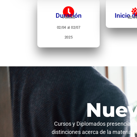
Duración
Inicio d
02/04
4 Meses
02/04 al 0
2/07
2025
Nuev
Cursos y Diplomados presenciales 
distinciones acerca de la materia 