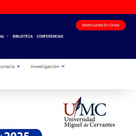
Matricúlate En Línea
UAL
BIBLIOTECA
CONFERENCIAS
cracia
Investigación