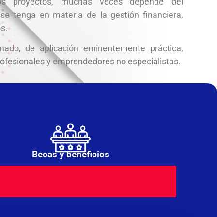
os proyectos, muchas veces depende del
se tenga en materia de la gestión financiera,
s.
mado, de aplicación eminentemente práctica,
rofesionales y emprendedores no especialistas.
Becas y beneficios