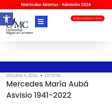
Matrículas Abiertas - Admisión 2026
Abrir barra de herramientas
Matricúlate En Línea
Octubre 4, 2022
DCVCM
Mercedes María Aubá
Asvisio 1941-2022