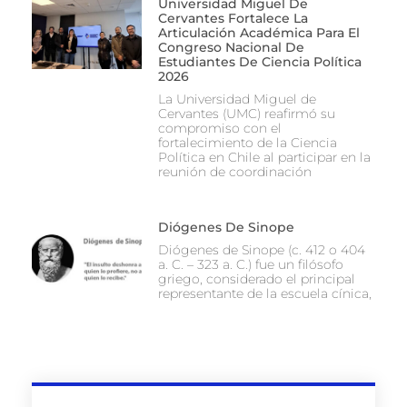
Universidad Miguel De
Cervantes Fortalece La
Articulación Académica Para El
Congreso Nacional De
Estudiantes De Ciencia Política
2026
La Universidad Miguel de
Cervantes (UMC) reafirmó su
compromiso con el
fortalecimiento de la Ciencia
Política en Chile al participar en la
reunión de coordinación
Diógenes De Sinope
Diógenes de Sinope (c. 412 o 404
a. C. – 323 a. C.) fue un filósofo
griego, considerado el principal
representante de la escuela cínica,