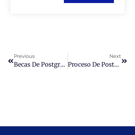
Previous
Next
Becas De Postgrado Para Titulados/as Y Licenciados/as UMC, Convocatoria Segundo Semestre 2022
Proceso De Postulación Becas UMC 2023