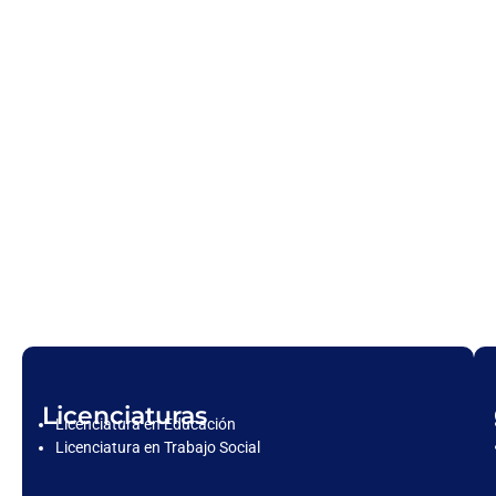
Licenciaturas
Licenciatura en Educación
Licenciatura en Trabajo Social