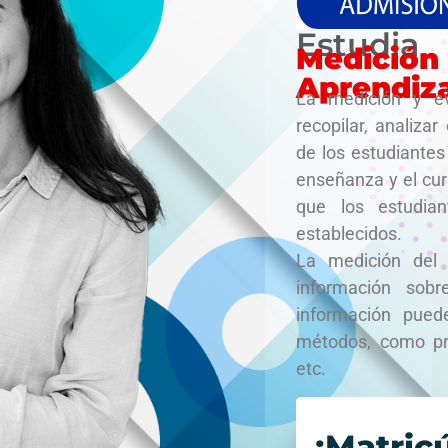
Estudia
Medición 
Aprendiz
La medición y ev
recopilar, analiza
de los estudiantes
enseñanza y el cur
que los estudian
establecidos.
La medición del 
información sobr
información pued
métodos, como pr
etc.
¡Matricú