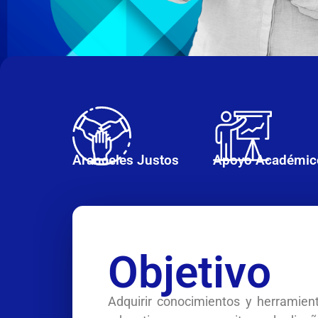
Aranceles Justos
Apoyo Académic
Objetivo
Adquirir conocimientos y herramien