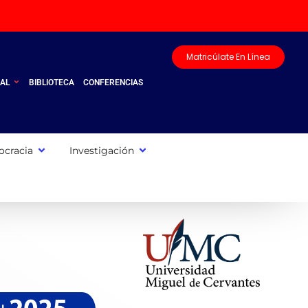
Matricúlate En Línea
UAL
BIBLIOTECA
CONFERENCIAS
cracia
Investigación