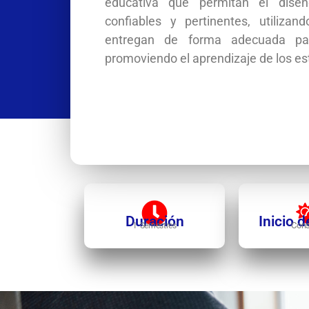
educativa que permitan el diseñ
confiables y pertinentes, utiliza
entregan de forma adecuada pa
promoviendo el aprendizaje de los es
Duración
Inicio d
Cons
1 Semestres