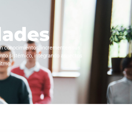
dades
ran conocimientos, incrementen sus
ento sistémico, integrando aspectos
ritmo.