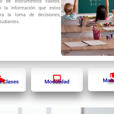
o de instrumentos válidos,
ndo la información que estos
ra la toma de decisiones,
tudiantes.
Matr
e Clases
Modalidad
ultar
Online
Cost