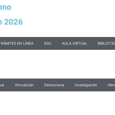
mno
n 2026
TRÁMITES EN LÍNEA
SGU
AULA VIRTUAL
BIBLIOTE
nua
Vinculación
Democracia
Investigación
Gén