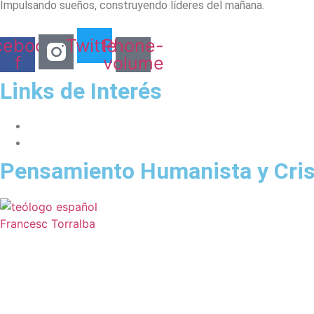
Impulsando sueños, construyendo líderes del mañana.
cebook-
Twitter
Phone-
f
volume
Links de Interés
Millennium Project
Fundación Universitaria Española
Pensamiento Humanista y Cris
La inteligencia espiritual en el pensamiento de Francesc Torralba: 
El filósofo y teólogo español Francesc Torralba ha desarrollado una de las reflexi