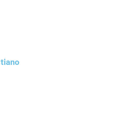
tiano
una propuesta humanista para la educación contemporánea
ones más influyentes