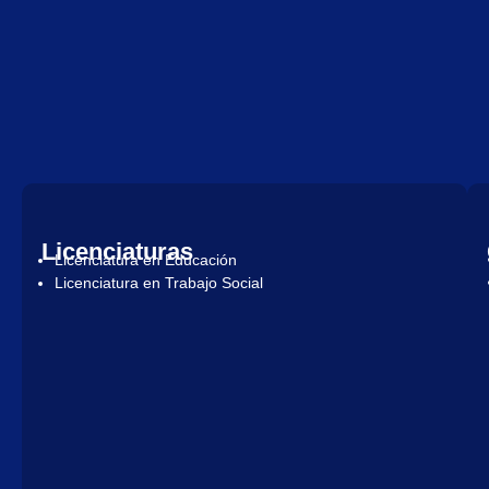
Licenciaturas
Licenciatura en Educación
Licenciatura en Trabajo Social