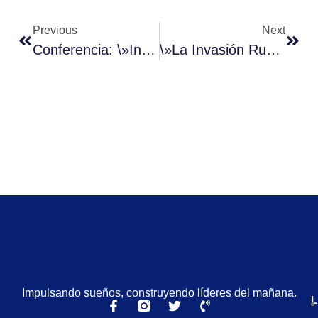
Previous
Next
Conferencia: \»Invasión De Rusia A Ucrania: Evolución, Impacto Y Perspectivas \»
\»La Invasión Rusa A Ukrania Produce Una Amenaza Evidente A La Paz Mundial\». Edgardo Riveros Marín
Impulsando sueños, construyendo líderes del mañana.
L