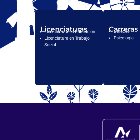
Licenciaturas
Carreras
Derecho
Licenciatura en Educación
Psicología
Licenciatura en Trabajo
Social