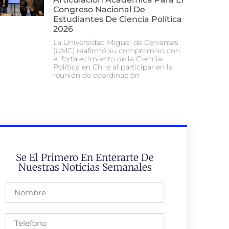
Congreso Nacional De
Estudiantes De Ciencia Política
2026
La Universidad Miguel de Cervantes
(UMC) reafirmó su compromiso con
el fortalecimiento de la Ciencia
Política en Chile al participar en la
reunión de coordinación
Se El Primero En Enterarte De
Nuestras Noticias Semanales