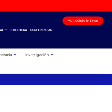
Matricúlate En Línea
UAL
BIBLIOTECA
CONFERENCIAS
cracia
Investigación