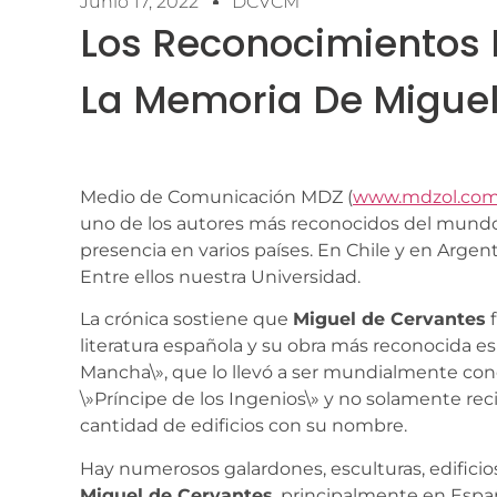
Junio 17, 2022
DCVCM
Los Reconocimientos
La Memoria De Miguel
Medio de Comunicación MDZ (
www.mdzol.co
uno de los autores más reconocidos del mundo
presencia en varios países. En Chile y en Arge
Entre ellos nuestra Universidad.
La crónica sostiene que
Miguel de Cervantes
f
literatura española y su obra más reconocida es
Mancha\», que lo llevó a ser mundialmente co
\»Príncipe de los Ingenios\» y no solamente re
cantidad de edificios con su nombre.
Hay numerosos galardones, esculturas, edificio
Miguel de Cervantes
, principalmente en España