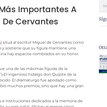
 Más Importantes A
 De Cervantes
Síg
m
) situá al escritor Miguel de Cervantes como
Otr
 y sostiene que su figura mantiene una
ntina hay espacios nombrados en su honor.
ue una de las máximas figuras de la
 \»El ingenioso hidalgo don Quijote de la
nocido. El dramaturgo fue apodado como
cibió muchos premios, sino que hay una gran
s e instituciones dedicados a la memoria de
, su país natal. Allí hay al menos cinco