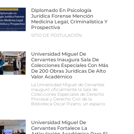
Diplomado En Psicología
Jurídica Forense Mención
Medicina Legal, Criminalística Y
Prospectiva
SITIO DE POSTULACIÓN
Universidad Miguel De
Cervantes Inaugura Sala De
Colecciones Especiales Con Más
De 200 Obras Jurídicas De Alto
Valor Académico
La Universidad Miguel de Cervantes
inauguró oficialmente la Sala de
Colecciones Especiales de Derecho
Procesal y Derecho Civil de la
Biblioteca Oscar Pizarro, un espacio
Universidad Miguel De
Cervantes Fortalece La
Articulación Académica Para El