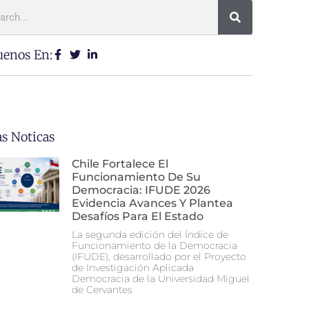
uenos En:
as Noticas
Chile Fortalece El
Funcionamiento De Su
Democracia: IFUDE 2026
Evidencia Avances Y Plantea
Desafíos Para El Estado
La segunda edición del Índice de
Funcionamiento de la Democracia
(IFUDE), desarrollado por el Proyecto
de Investigación Aplicada
Democracia de la Universidad Miguel
de Cervantes