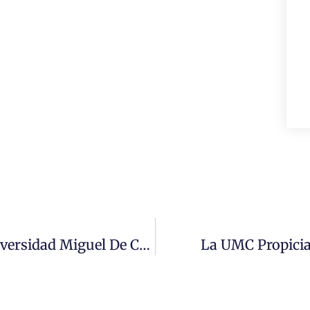
Alianza De Cooperación Entre La Universidad Miguel De Cervantes Y Colegio San Alberto Hurtado
La UMC Propicia