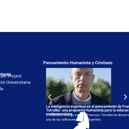
Pensamiento Humanista y Cristiano
nterés
ium Project
ón Universitaria
la
La inteligencia espiritual en el pensamiento de Fr
Torralba: una propuesta humanista para la educac
contemporánea
El filósofo y teólogo español Francesc Torralba ha desarro
una de las reflexiones más influyentes