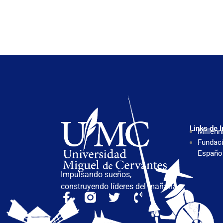
Links de I
Millenn
Fundaci
Españo
Impulsando sueños,
construyendo líderes del mañana.