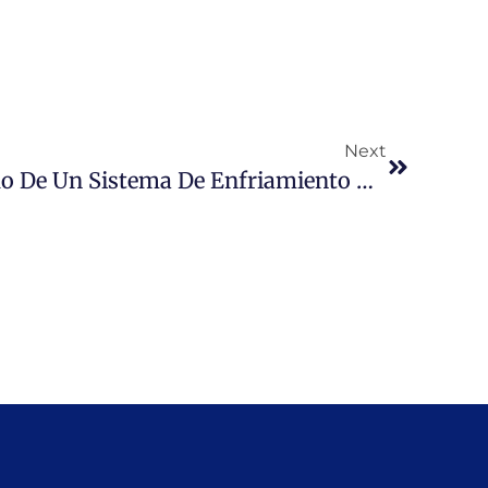
Next
Desarrollo Y Prototipado De Un Sistema De Enfriamiento De Fruta A Nivel De Huerto\» Para Ser Utilizado En La Cosecha De Cerezas.