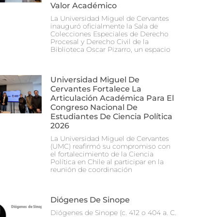
Valor Académico
La Universidad Miguel de Cervantes
inauguró oficialmente la Sala de
Colecciones Especiales de Derecho
Procesal y Derecho Civil de la
Biblioteca Oscar Pizarro, un espacio
Universidad Miguel De
Cervantes Fortalece La
Articulación Académica Para El
Congreso Nacional De
Estudiantes De Ciencia Política
2026
La Universidad Miguel de Cervantes
(UMC) reafirmó su compromiso con
el fortalecimiento de la Ciencia
Política en Chile al participar en la
reunión de coordinación
Diógenes De Sinope
Diógenes de Sinope (c. 412 o 404 a. C.