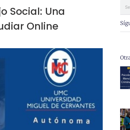
jo Social: Una
udiar Online
Síg
Otr