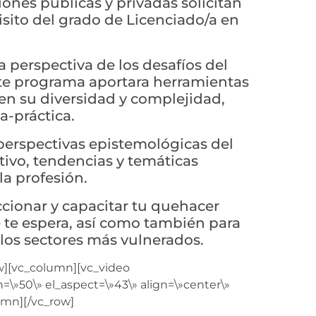
iones públicas y privadas solicitan
isito del grado de Licenciado/a en
la perspectiva de los desafíos del
te programa aportara herramientas
 en su diversidad y complejidad,
a-práctica.
 perspectivas epistemológicas del
tivo, tendencias y temáticas
la profesión.
cionar y capacitar tu quehacer
e te espera, así como también para
 los sectores más vulnerados.
w][vc_column][vc_video
=\»50\» el_aspect=\»43\» align=\»center\»
lumn][/vc_row]