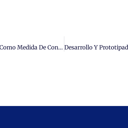
Toma De Exámenes PCR En La UMC Como Medida De Control Y Detección De Corona-Virus