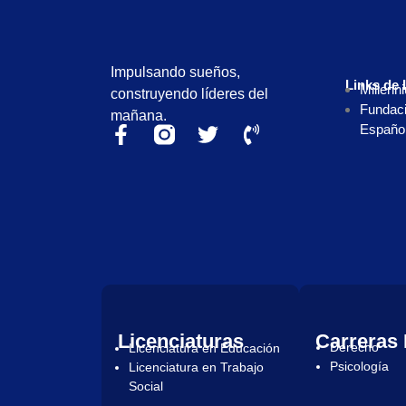
Impulsando sueños,
Links de 
Millenn
construyendo líderes del
Fundaci
mañana.
Españo
Licenciaturas
Carreras 
Derecho
Licenciatura en Educación
Psicología
Licenciatura en Trabajo
Social