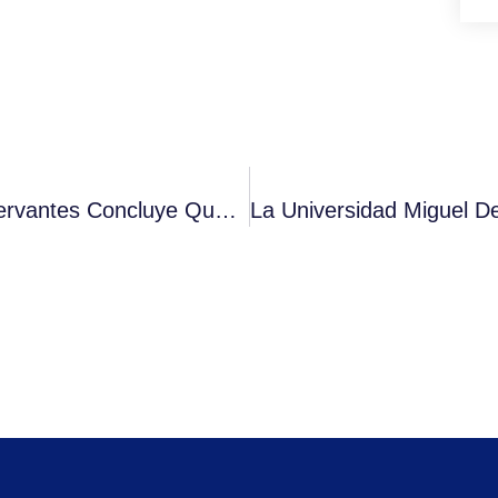
Estudio De La Universidad Miguel De Cervantes Concluye Que Chile No Vive Una Crisis Democrática, Pero Detecta Retrocesos En Áreas Relevantes