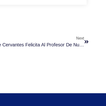
Next
La Universidad Miguel De Cervantes Felicita Al Profesor De Nuestra Institución Sr. Cristián Pertuzé Por Su Reelección Al Consejo Del INDH