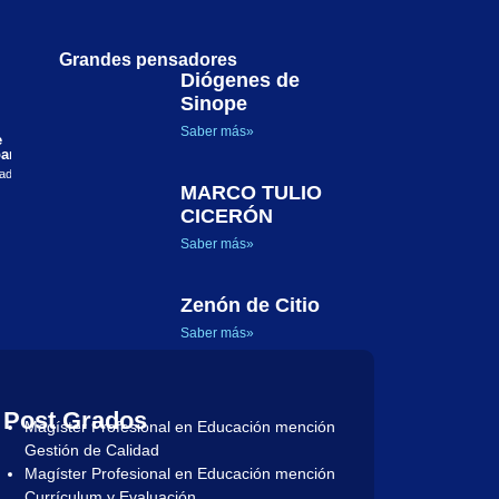
Grandes pensadores
Diógenes de
Sinope
Justicia, dignidad y posibilidades humanas: el
enfoque de las capacidades en la filosofía política de
Saber más»
e
Martha C. Nussbaum
El presente artículo examina el enfoque de las capacidades
ara la
formulado por Martha C. Nussbaum como
lado una
MARCO TULIO
CICERÓN
Saber más»
Zenón de Citio
Saber más»
Post Grados
Magíster Profesional en Educación mención
Gestión de Calidad
Magíster Profesional en Educación mención
Currículum y Evaluación