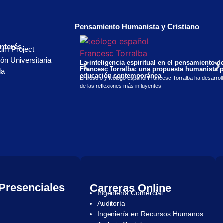
Pensamiento Humanista y Cristiano
Interés
ium Project
ón Universitaria
La inteligencia espiritual en el pensamiento d
Francesc Torralba: una propuesta humanista p
la
educación contemporánea
El filósofo y teólogo español Francesc Torralba ha desarrol
de las reflexiones más influyentes
Presenciales
Carreras Online
Ingeniería Comercial
Auditoría
Ingeniería en Recursos Humanos