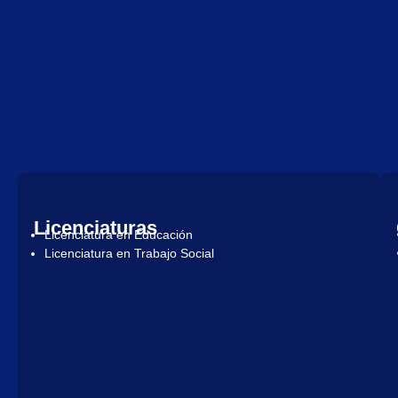
Licenciaturas
Licenciatura en Educación
Licenciatura en Trabajo Social