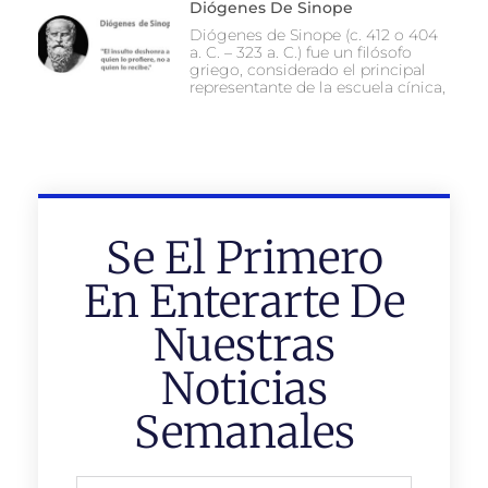
Diógenes De Sinope
Diógenes de Sinope (c. 412 o 404
a. C. – 323 a. C.) fue un filósofo
griego, considerado el principal
representante de la escuela cínica,
Se El Primero
En Enterarte De
Nuestras
Noticias
Semanales