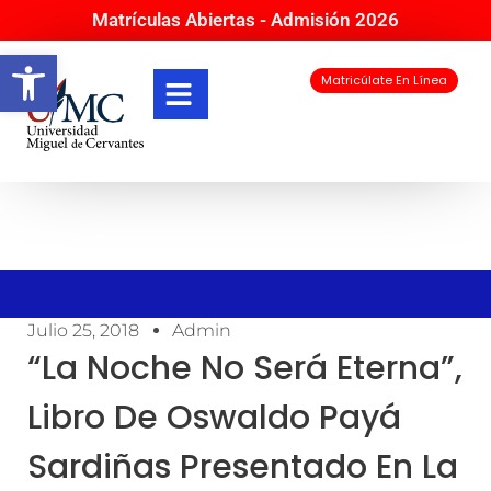
Matrículas Abiertas - Admisión 2026
Abrir barra de herramientas
Matricúlate En Línea
Julio 25, 2018
Admin
“La Noche No Será Eterna”,
Libro De Oswaldo Payá
Sardiñas Presentado En La