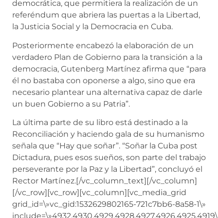
democrática, que permitiera la realización de un
referéndum que abriera las puertas a la Libertad,
la Justicia Social y la Democracia en Cuba.
Posteriormente encabezó la elaboración de un
verdadero Plan de Gobierno para la transición a la
democracia, Gutenberg Martínez afirma que “para
él no bastaba con oponerse a algo, sino que era
necesario plantear una alternativa capaz de darle
un buen Gobierno a su Patria”.
La última parte de su libro está destinado a la
Reconciliación y haciendo gala de su humanismo
señala que “Hay que soñar”. “Soñar la Cuba post
Dictadura, pues esos sueños, son parte del trabajo
perseverante por la Paz y la Libertad”, concluyó el
Rector Martínez.
[/vc_column_text][/vc_column]
[/vc_row][vc_row][vc_column][vc_media_grid
grid_id=\»vc_gid:1532629802165-721c7bb6-8a58-1\»
include=\»4932,4930,4929,4928,4927,4926,4925,4919\