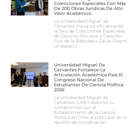
Colecciones Especiales Con Más
De 200 Obras Jurídicas De Alto
Valor Académico
La Universidad Miguel de
Cervantes inauguró oficialmente
la Sala de Colecciones Especiales
de Derecho Procesal y Derecho
Civil de la Biblioteca Oscar Pizarro,
un espacio
Universidad Miguel De
Cervantes Fortalece La
Articulación Académica Para El
Congreso Nacional De
Estudiantes De Ciencia Política
2026
La Universidad Miguel de
Cervantes (UMC) reafirmó su
compromiso con el
fortalecimiento de la Ciencia
Política en Chile al participar en la
reunión de coordinación