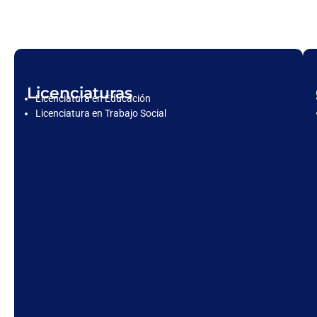
Licenciaturas
Licenciatura en Educación
Licenciatura en Trabajo Social