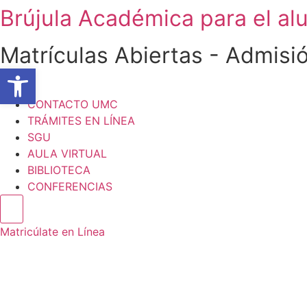
Ir
Brújula Académica para el a
al
contenido
Matrículas Abiertas - Admisi
Abrir barra de herramientas
CONTACTO UMC
TRÁMITES EN LÍNEA
SGU
AULA VIRTUAL
BIBLIOTECA
CONFERENCIAS
Matricúlate en Línea