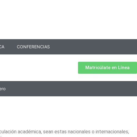
CA
CONFERENCIAS
Matricúlate en Línea
ero
ulación académica, sean estas nacionales o internacionales,