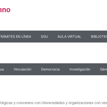
mno
TRÁMITES EN LÍNEA
SGU
AULA VIRTUAL
BIBLIOTE
nua
Vinculación
Democracia
Investigación
Gén
tégicas y convenios con Universidades y organizaciones con vinc