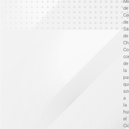
Mi
de
Ce
de
Sa
de
Chi
C
co
de
la
pa
qu
az
a
la
hu
el
Ci