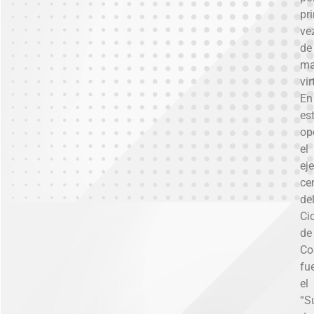
pr
ve
de
ma
vir
En
es
op
el
eje
ce
de
Ci
de
Co
fu
el
“S