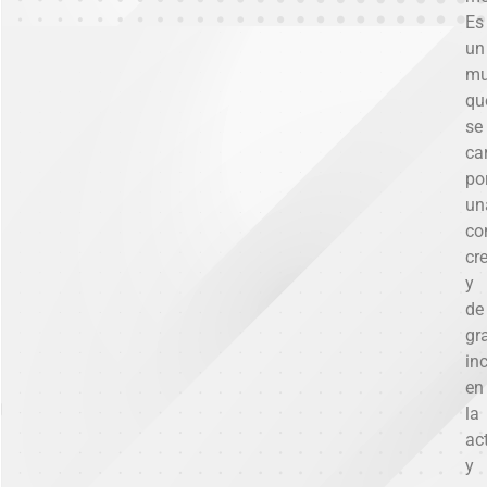
Es
un
mu
qu
se
ca
po
un
co
cr
y
de
gr
in
en
la
ac
y