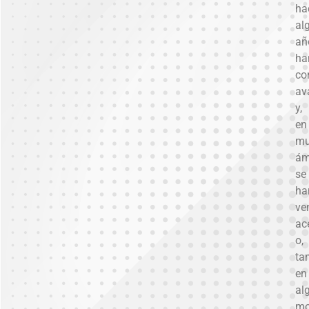
ha
al
añ
ha
co
av
y,
en
mu
ám
se
ha
ve
ac
o,
ta
en
al
mo