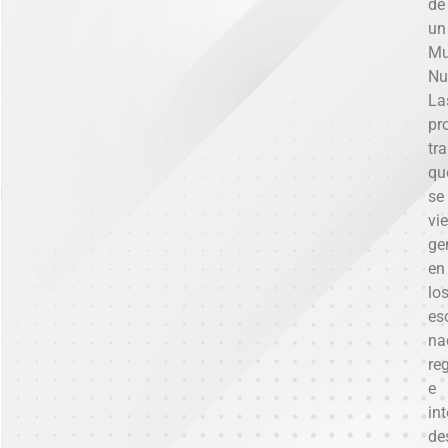
de
un
Mu
Nu
La
pr
tr
qu
se
vi
ge
en
lo
es
na
re
e
in
de