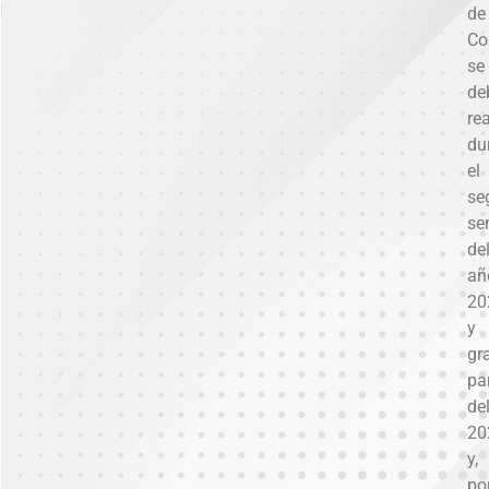
de
Co
se
de
rea
du
el
se
se
de
añ
20
y
gr
pa
de
20
y,
po