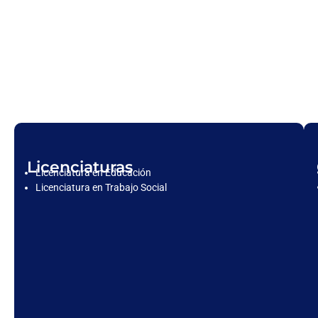
Licenciaturas
Licenciatura en Educación
Licenciatura en Trabajo Social