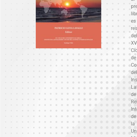
pr
lib
es
re
de
XV
Ci
de
Co
de
Ins
La
de
Re
In
de
la
Un