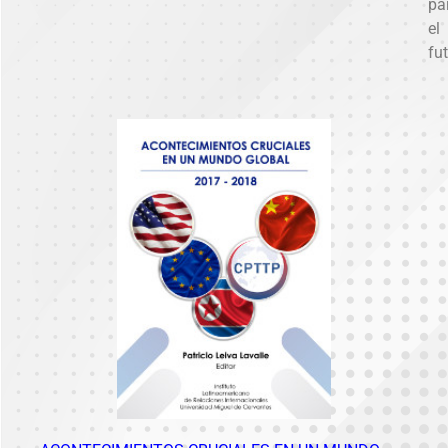
pa
el
fu