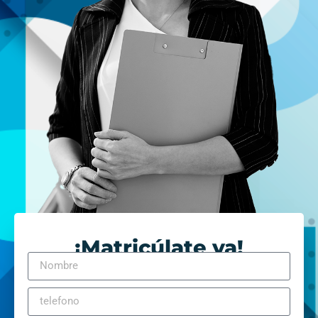
¡Matricúlate ya!