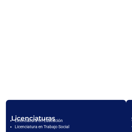
Licenciaturas
Licenciatura en Educación
Licenciatura en Trabajo Social