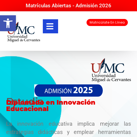
Matrículas Abiertas - Admisión 2026
Abrir barra de herramientas
Matricúlate En Línea
Estudia
Diplomado en Innovación
Educacional
La innovación educativa implica mejorar las
estrategias didácticas y emplear herramientas