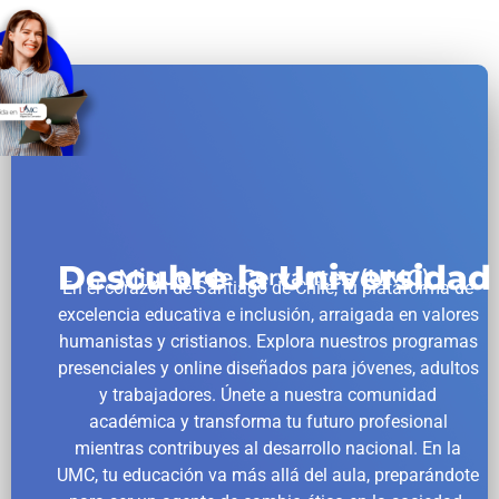
Descubre la Universidad
Miguel de Cervantes (UMC)
En el corazón de Santiago de Chile, tu plataforma de
excelencia educativa e inclusión, arraigada en valores
humanistas y cristianos. Explora nuestros programas
presenciales y online diseñados para jóvenes, adultos
y trabajadores. Únete a nuestra comunidad
académica y transforma tu futuro profesional
mientras contribuyes al desarrollo nacional. En la
UMC, tu educación va más allá del aula, preparándote