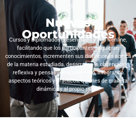
Nuevas
Oportunidades
Cursos y Diplomados presenciales y 100% online,
facilitando que los participantes adquieran
conocimientos, incrementen sus distinciones acerca
de la materia estudiada, desarrollen la observación
reflexiva y pensamiento sistémico, integrando
aspectos teóricos y prácticos, quienes de manera
dinámica y al propio ritmo.