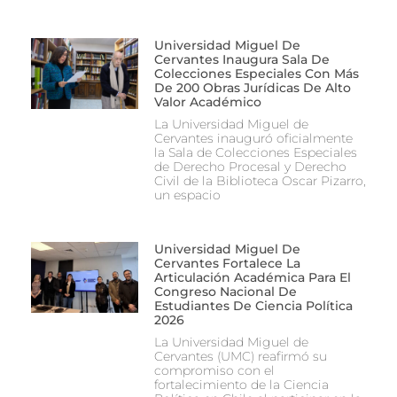
Universidad Miguel De
Cervantes Inaugura Sala De
Colecciones Especiales Con Más
De 200 Obras Jurídicas De Alto
Valor Académico
La Universidad Miguel de
Cervantes inauguró oficialmente
la Sala de Colecciones Especiales
de Derecho Procesal y Derecho
Civil de la Biblioteca Oscar Pizarro,
un espacio
Universidad Miguel De
Cervantes Fortalece La
Articulación Académica Para El
Congreso Nacional De
Estudiantes De Ciencia Política
2026
La Universidad Miguel de
Cervantes (UMC) reafirmó su
compromiso con el
fortalecimiento de la Ciencia