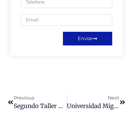
Enviar
Previous
Next
Segundo Taller Laboral CUP. Aprendiendo A Construirse Como Profesional
Universidad Miguel De Cervantes Presenta Libro: “Desde El Estado De La Seguridad Al Estado De La Inteligencia”. Autor: Eduardo Verdugo Hidalgo