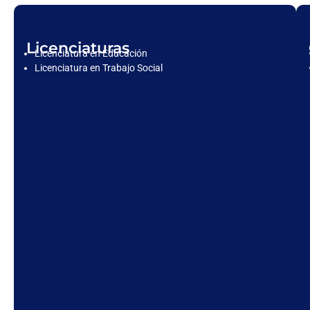
Licenciaturas
Licenciatura en Educación
Licenciatura en Trabajo Social