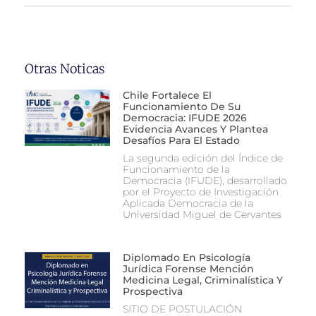
Otras Noticas
Chile Fortalece El
Funcionamiento De Su
Democracia: IFUDE 2026
Evidencia Avances Y Plantea
Desafíos Para El Estado
La segunda edición del Índice de
Funcionamiento de la
Democracia (IFUDE), desarrollado
por el Proyecto de Investigación
Aplicada Democracia de la
Universidad Miguel de Cervantes
Diplomado En Psicología
Jurídica Forense Mención
Medicina Legal, Criminalística Y
Prospectiva
SITIO DE POSTULACIÓN