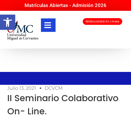
Matrículas Abiertas - Admisión 2026
Abrir barra de herramientas
Matricúlate En Línea
Julio 13, 2021
DCVCM
II Seminario Colaborativo
On- Line.