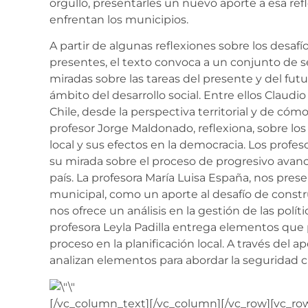
orgullo, presentarles un nuevo aporte a esa ref
enfrentan los municipios.
A partir de algunas reflexiones sobre los desafí
presentes, el texto convoca a un conjunto de s
miradas sobre las tareas del presente y del futur
ámbito del desarrollo social. Entre ellos Claudio 
Chile, desde la perspectiva territorial y de cómo 
profesor Jorge Maldonado, reflexiona, sobre lo
local y sus efectos en la democracia. Los profe
su mirada sobre el proceso de progresivo avance
país. La profesora María Luisa España, nos pres
municipal, como un aporte al desafío de constr
nos ofrece un análisis en la gestión de las polít
profesora Leyla Padilla entrega elementos que 
proceso en la planificación local. A través del a
analizan elementos para abordar la seguridad 
[/vc_column_text][/vc_column][/vc_row][vc_ro