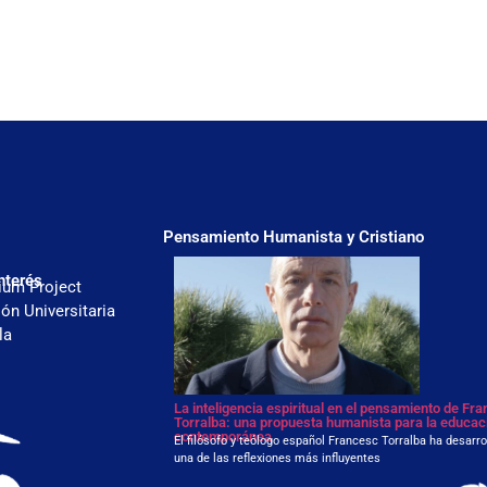
Pensamiento Humanista y Cristiano
nterés
ium Project
ón Universitaria
la
La inteligencia espiritual en el pensamiento de Fr
Torralba: una propuesta humanista para la educac
contemporánea
El filósofo y teólogo español Francesc Torralba ha desarro
una de las reflexiones más influyentes