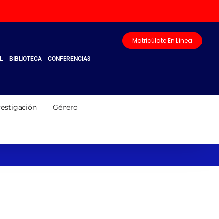
Matricúlate En Línea
L
BIBLIOTECA
CONFERENCIAS
vestigación
Género