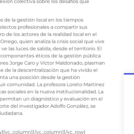
lexión colectiva sobre los desafíos que
os de la gestión local en los tiempos
electos profesionales a compartir sus
o de los actores de la realidad local en el
Orrego, quien analiza la crisis social que vive
ve las luces de salida, desde el territorio. El
s componentes éticos de la gestión pública
sores Jorge Caro y Víctor Maldonado, plasman
 de la descentralización que ha vivido el
enta una posición desde la gestión
uir comunidad. La profesora Loreto Martínez
icas sociales en la nueva institucionalidad. La
permitan un diagnóstico y evaluación en el
porte del investigador Adolfo González, se
ciudadana.
w][vc_column][/vc_column][/vc_row]