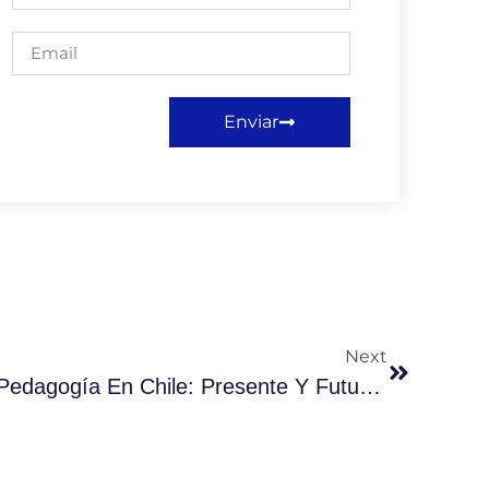
Enviar
Next
Análisis De Carreras De Pedagogía En Chile: Presente Y Futuro. Dra. Ana Luz Durán