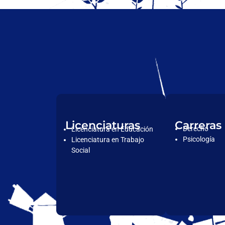
Licenciaturas
Carreras
Derecho
Licenciatura en Educación
Psicología
Licenciatura en Trabajo
Social