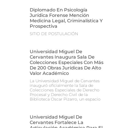
Diplomado En Psicología
Jurídica Forense Mención
Medicina Legal, Criminalística Y
Prospectiva
SITIO DE POSTULACIÓN
Universidad Miguel De
Cervantes Inaugura Sala De
Colecciones Especiales Con Más
De 200 Obras Jurídicas De Alto
Valor Académico
La Universidad Miguel de Cervantes
inauguró oficialmente la Sala de
Colecciones Especiales de Derecho
Procesal y Derecho Civil de la
Biblioteca Oscar Pizarro, un espacio
Universidad Miguel De
Cervantes Fortalece La
Articulación Académica Para El