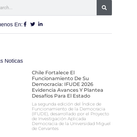
uenos En:
s Noticas
Chile Fortalece El
Funcionamiento De Su
Democracia: IFUDE 2026
Evidencia Avances Y Plantea
Desafíos Para El Estado
La segunda edición del Índice de
Funcionamiento de la Democracia
(IFUDE), desarrollado por el Proyecto
de Investigación Aplicada
Democracia de la Universidad Miguel
de Cervantes