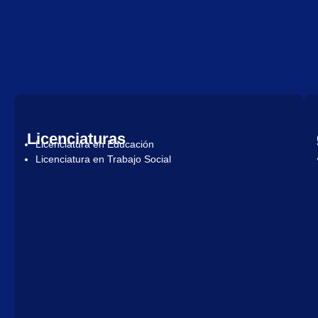
Licenciaturas
Licenciatura en Educación
Licenciatura en Trabajo Social