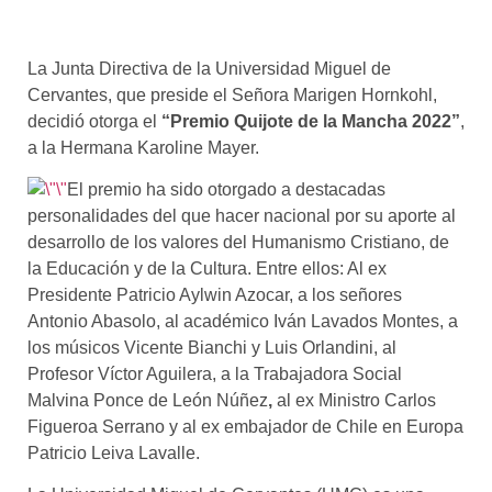
L
a Junta Directiva de
la Universidad Miguel de
Cervantes
, que preside el Señora Marigen Hornkohl,
decidió
otorga el
“Premio Quijote de la Mancha 2022”
,
a la Hermana Karoline Mayer.
E
l pr
emio ha
sido
otorgado a destacadas
personalidades del que hacer nacional por su aporte al
desarrollo de los valores del Humanismo Cristiano, de
la Educación y de la Cultura. Entre ellos:
Al ex
Presidente
Patricio Aylwin Azocar, a los señores
Antonio Abasolo,
al académico
Iván Lavados Montes,
a
los músicos
Vicente Bianchi
y Luis Orlandini
,
al
Profesor
Víctor Aguilera,
a la Trabajadora Social
Malvina Ponce de León Núñez
,
al ex Ministro
Carlos
Figueroa Serrano
y al ex embajador de Chile en Europa
Patricio Leiva Lavalle
.