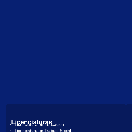
Licenciaturas
Licenciatura en Educación
Licenciatura en Trabajo Social