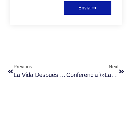
Enviar
Previous
Next
La Vida Después De La Pandemia
Conferencia \»Las Comunidades En Una Economía Social De Mercado\», José Ruiz San Román