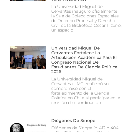
La Universidad Miguel de
Cervantes inauguró oficialmente
la Sala de Colecciones Especiales
de Derecho Procesal y Derecho
Civil de la Biblioteca Oscar Pizarro,
un espacio
Universidad Miguel De
Cervantes Fortalece La
Articulación Académica Para El
Congreso Nacional De
Estudiantes De Ciencia Política
2026
La Universidad Miguel de
Cervantes (UMC) reafirmó su
compromiso con el
fortalecimiento de la Ciencia
Política en Chile al participar en la
reunión de coordinación
Diógenes De Sinope
Diógenes de Sinope (c. 412 o 404