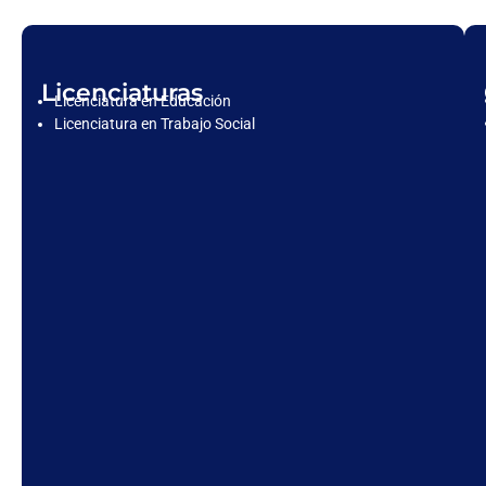
Licenciaturas
Licenciatura en Educación
Licenciatura en Trabajo Social