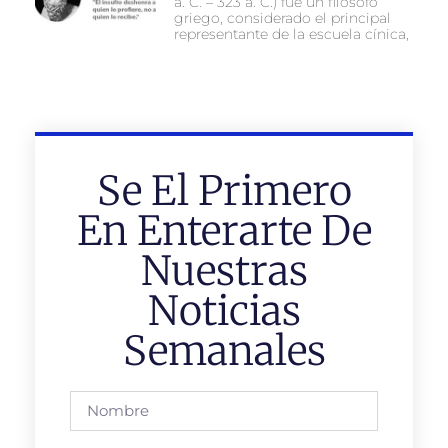
a. C. – 323 a. C.) fue un filósofo
griego, considerado el principal
representante de la escuela cínica,
Se El Primero
En Enterarte De
Nuestras
Noticias
Semanales