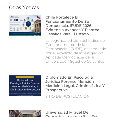
Otras Noticas
Chile Fortalece El
Funcionamiento De Su
Democracia: IFUDE 2026
Evidencia Avances Y Plantea
Desafíos Para El Estado
La segunda edición del Índice de
Funcionamiento de la
Democracia (IFUDE), desarrollado
por el Proyecto de Investigación
Aplicada Democracia de la
Universidad Miguel de Cervantes
Diplomado En Psicología
Jurídica Forense Mención
Medicina Legal, Criminalística Y
Prospectiva
SITIO DE POSTULACIÓN
Universidad Miguel De
Cervantes Inaugura Sala De