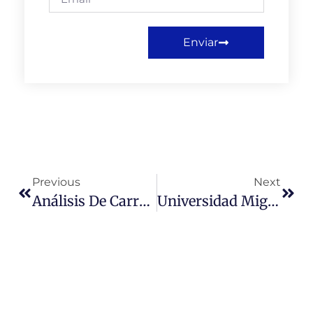
Enviar
Previous
Next
Análisis De Carreras De Pedagogía En Chile: Presente Y Futuro. Dra. Ana Luz Durán
Universidad Miguel De Cervantes Entregó Premio “Don Quijote De La Mancha 2018” A Guitarrista Chileno Luis Orlandini.