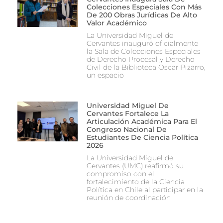
Colecciones Especiales Con Más
De 200 Obras Jurídicas De Alto
Valor Académico
La Universidad Miguel de
Cervantes inauguró oficialmente
la Sala de Colecciones Especiales
de Derecho Procesal y Derecho
Civil de la Biblioteca Oscar Pizarro,
un espacio
Universidad Miguel De
Cervantes Fortalece La
Articulación Académica Para El
Congreso Nacional De
Estudiantes De Ciencia Política
2026
La Universidad Miguel de
Cervantes (UMC) reafirmó su
compromiso con el
fortalecimiento de la Ciencia
Política en Chile al participar en la
reunión de coordinación