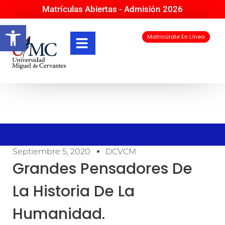
Matrículas Abiertas - Admisión 2026
Abrir barra de herramientas
Matricúlate En Línea
Septiembre 5, 2020
DCVCM
Grandes Pensadores De
La Historia De La
Humanidad.