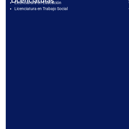
Licenciaturas
Licenciatura en Educación
Licenciatura en Trabajo Social