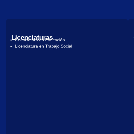
Licenciaturas
Licenciatura en Educación
Licenciatura en Trabajo Social