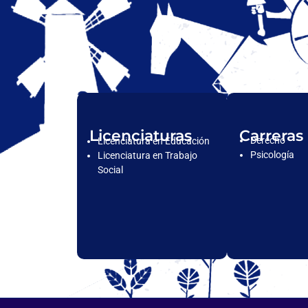
Licenciaturas
Carreras
Derecho
Licenciatura en Educación
Psicología
Licenciatura en Trabajo
Social