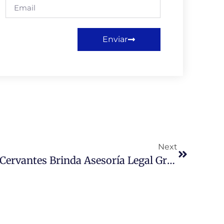
Enviar
Next
Universidad Miguel De Cervantes Brinda Asesoría Legal Gratuita A La Comunidad A Través De Su Clínica Jurídica