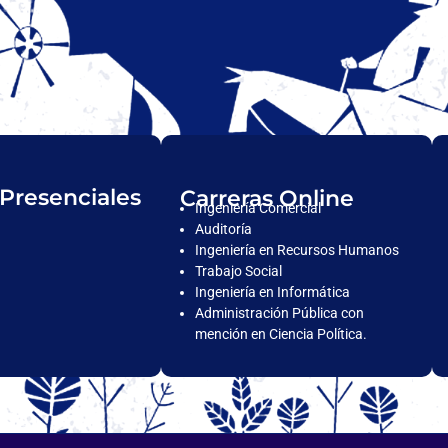
 Presenciales
Carreras Online
Ingeniería Comercial
Auditoría
Ingeniería en Recursos Humanos
Trabajo Social
Ingeniería en Informática
Administración Pública con
mención en Ciencia Política.