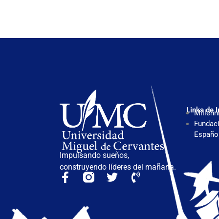
Links de I
Millenn
Fundaci
Españo
Impulsando sueños,
construyendo líderes del mañana.