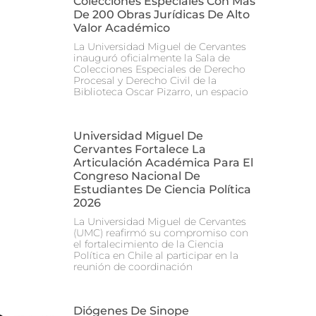
Colecciones Especiales Con Más
De 200 Obras Jurídicas De Alto
Valor Académico
La Universidad Miguel de Cervantes
inauguró oficialmente la Sala de
Colecciones Especiales de Derecho
Procesal y Derecho Civil de la
Biblioteca Oscar Pizarro, un espacio
Universidad Miguel De
Cervantes Fortalece La
Articulación Académica Para El
Congreso Nacional De
Estudiantes De Ciencia Política
2026
La Universidad Miguel de Cervantes
(UMC) reafirmó su compromiso con
el fortalecimiento de la Ciencia
Política en Chile al participar en la
reunión de coordinación
Diógenes De Sinope