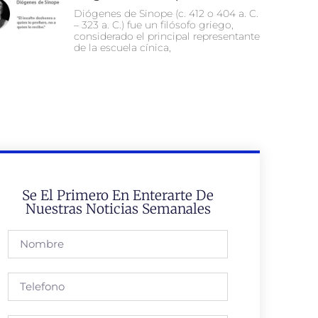
Diógenes de Sinope (c. 412 o 404 a. C.
– 323 a. C.) fue un filósofo griego,
considerado el principal representante
de la escuela cínica,
Se El Primero En Enterarte De
Nuestras Noticias Semanales