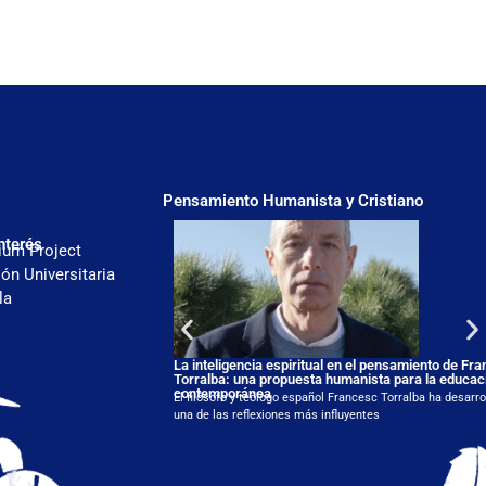
Pensamiento Humanista y Cristiano
nterés
ium Project
ón Universitaria
la
La inteligencia espiritual en el pensamiento de Fr
Torralba: una propuesta humanista para la educac
contemporánea
El filósofo y teólogo español Francesc Torralba ha desarro
una de las reflexiones más influyentes