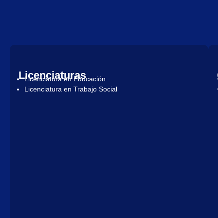
Licenciaturas
Licenciatura en Educación
Licenciatura en Trabajo Social