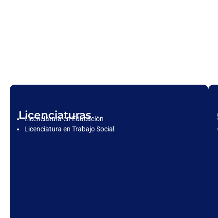
Licenciaturas
Licenciatura en Educación
Licenciatura en Trabajo Social