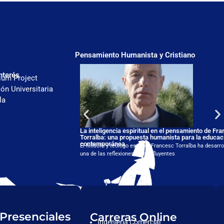
Pensamiento Humanista y Cristiano
nterés
ium Project
ón Universitaria
la
La inteligencia espiritual en el pensamiento de Fr
Torralba: una propuesta humanista para la educac
contemporánea
El filósofo y teólogo español Francesc Torralba ha desarro
una de las reflexiones más influyentes
 Presenciales
Carreras Online
Ingeniería Comercial