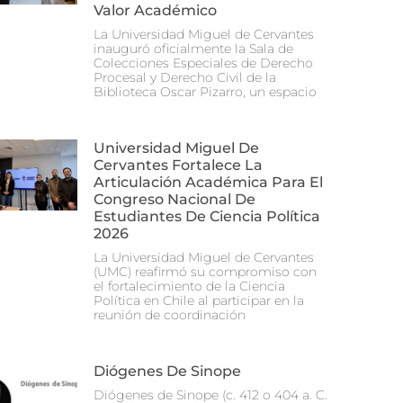
Valor Académico
La Universidad Miguel de Cervantes
inauguró oficialmente la Sala de
Colecciones Especiales de Derecho
Procesal y Derecho Civil de la
Biblioteca Oscar Pizarro, un espacio
Universidad Miguel De
Cervantes Fortalece La
Articulación Académica Para El
Congreso Nacional De
Estudiantes De Ciencia Política
2026
La Universidad Miguel de Cervantes
(UMC) reafirmó su compromiso con
el fortalecimiento de la Ciencia
Política en Chile al participar en la
reunión de coordinación
Diógenes De Sinope
Diógenes de Sinope (c. 412 o 404 a. C.