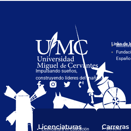
Links de I
Millenn
Fundaci
Españo
Impulsando sueños,
construyendo líderes del mañana.
Licenciaturas
Carreras
Derecho
Licenciatura en Educación