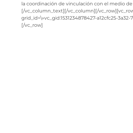
la coordinación de vinculación con el medio de 
[/vc_column_text][/vc_column][/vc_row][vc_r
grid_id=\»vc_gid:1531234878427-a12cfc25-3a32-
[/vc_row]