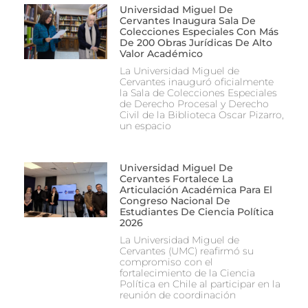
Universidad Miguel De
Cervantes Inaugura Sala De
Colecciones Especiales Con Más
De 200 Obras Jurídicas De Alto
Valor Académico
La Universidad Miguel de
Cervantes inauguró oficialmente
la Sala de Colecciones Especiales
de Derecho Procesal y Derecho
Civil de la Biblioteca Oscar Pizarro,
un espacio
Universidad Miguel De
Cervantes Fortalece La
Articulación Académica Para El
Congreso Nacional De
Estudiantes De Ciencia Política
2026
La Universidad Miguel de
Cervantes (UMC) reafirmó su
compromiso con el
fortalecimiento de la Ciencia
Política en Chile al participar en la
reunión de coordinación