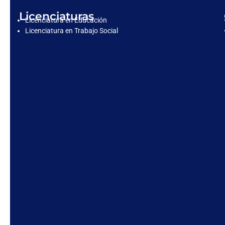
Licenciaturas
Licenciatura en Educación
Licenciatura en Trabajo Social