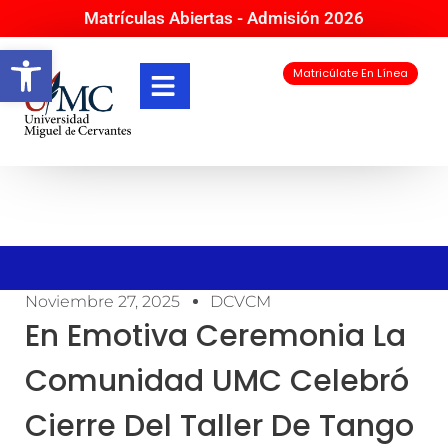
Matrículas Abiertas - Admisión 2026
Abrir barra de herramientas
Matricúlate En Línea
Noviembre 27, 2025
DCVCM
En Emotiva Ceremonia La
Comunidad UMC Celebró
Cierre Del Taller De Tango