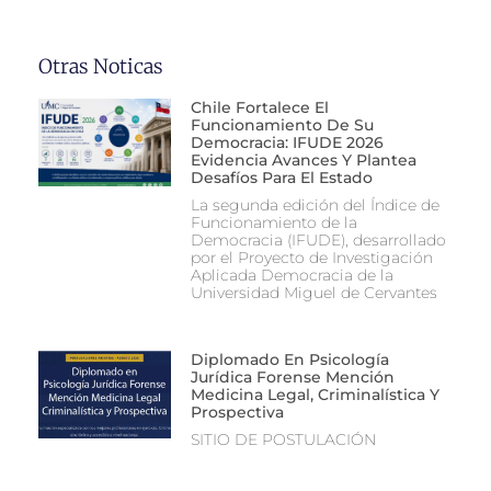
Otras Noticas
Chile Fortalece El
Funcionamiento De Su
Democracia: IFUDE 2026
Evidencia Avances Y Plantea
Desafíos Para El Estado
La segunda edición del Índice de
Funcionamiento de la
Democracia (IFUDE), desarrollado
por el Proyecto de Investigación
Aplicada Democracia de la
Universidad Miguel de Cervantes
Diplomado En Psicología
Jurídica Forense Mención
Medicina Legal, Criminalística Y
Prospectiva
SITIO DE POSTULACIÓN