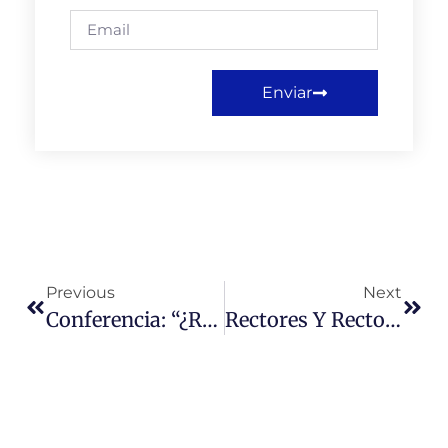
Enviar
Previous
Next
Conferencia: “¿Resolver Problemas O Repensar La Democracia? Una Reflexión Crítica Sobre Mark Warren”
Rectores Y Rectoras De Universidades De La CUP Sesiona Por Primera Vez En La Universidad Miguel De Cervantes