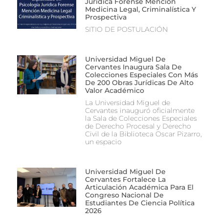
Jurídica Forense Mención
Medicina Legal, Criminalística Y
Prospectiva
SITIO DE POSTULACIÓN
Universidad Miguel De
Cervantes Inaugura Sala De
Colecciones Especiales Con Más
De 200 Obras Jurídicas De Alto
Valor Académico
La Universidad Miguel de
Cervantes inauguró oficialmente
la Sala de Colecciones Especiales
de Derecho Procesal y Derecho
Civil de la Biblioteca Oscar Pizarro,
un espacio
Universidad Miguel De
Cervantes Fortalece La
Articulación Académica Para El
Congreso Nacional De
Estudiantes De Ciencia Política
2026