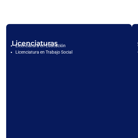
Licenciaturas
Licenciatura en Educación
Licenciatura en Trabajo Social