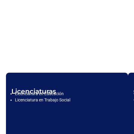
Licenciaturas
Licenciatura en Educación
Licenciatura en Trabajo Social