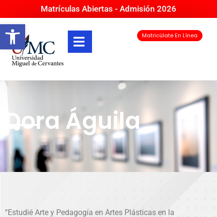
Matrículas Abiertas - Admisión 2026
Abrir barra de herramientas
Matricúlate En Línea
Dora Águila
“Estudié Arte y Pedagogía en Artes Plásticas en la