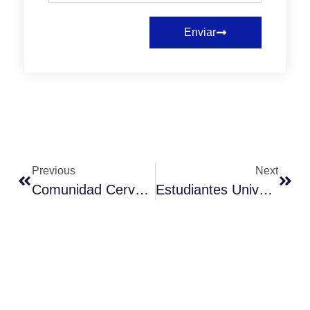
Enviar
Previous
Next
Comunidad Cervantina Participa Y Aporta En Rediseño De Plan Estratégico 2023-2027
Estudiantes Universidad Miguel De Cervantes Finalizan Con Éxito Sus Procesos Formativos