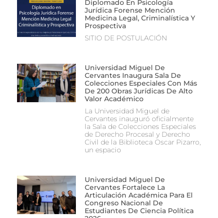
Diplomado En Psicología
Jurídica Forense Mención
Medicina Legal, Criminalística Y
Prospectiva
SITIO DE POSTULACIÓN
Universidad Miguel De
Cervantes Inaugura Sala De
Colecciones Especiales Con Más
De 200 Obras Jurídicas De Alto
Valor Académico
La Universidad Miguel de
Cervantes inauguró oficialmente
la Sala de Colecciones Especiales
de Derecho Procesal y Derecho
Civil de la Biblioteca Oscar Pizarro,
un espacio
Universidad Miguel De
Cervantes Fortalece La
Articulación Académica Para El
Congreso Nacional De
Estudiantes De Ciencia Política