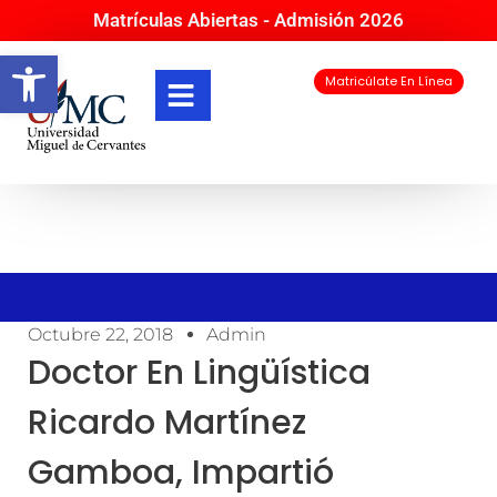
Matrículas Abiertas - Admisión 2026
Abrir barra de herramientas
Matricúlate En Línea
Octubre 22, 2018
Admin
Doctor En Lingüística
Ricardo Martínez
Gamboa, Impartió