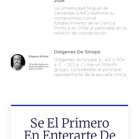
2026
La Universidad Miguel de
Cervantes (UMC) reafirmó su
compromiso con el
fortalecimiento de la Ciencia
Política en Chile al participar en la
reunión de coordinación
Diógenes De Sinope
Diógenes de Sinope (c. 412 o 404
a. C. – 323 a. C.) fue un filósofo
griego, considerado el principal
representante de la escuela cínica,
Se El Primero
En Enterarte De