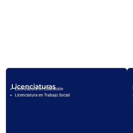
Licenciaturas
Licenciatura en Educación
Licenciatura en Trabajo Social