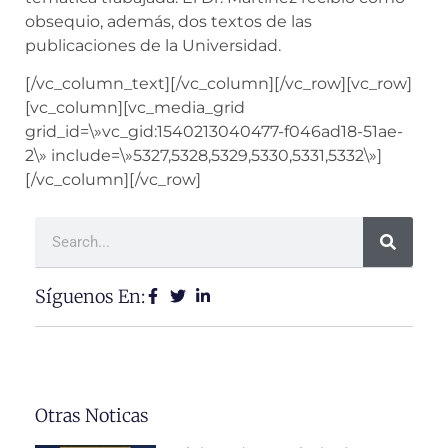
obsequio, además, dos textos de las
publicaciones de la Universidad.
[/vc_column_text][/vc_column][/vc_row][vc_row]
[vc_column][vc_media_grid
grid_id=\»vc_gid:1540213040477-f046ad18-51ae-
2\» include=\»5327,5328,5329,5330,5331,5332\»]
[/vc_column][/vc_row]
Síguenos En:
Otras Noticas